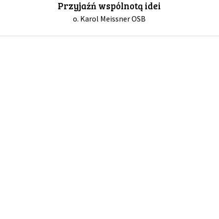
Przyjaźń wspólnotą idei
o. Karol Meissner OSB
GALERIA
DRUŻYNA
WESPRZYJ NAS
PARTNERZY
NEWSLETTER
DLA MEDIÓW
KONTAKT