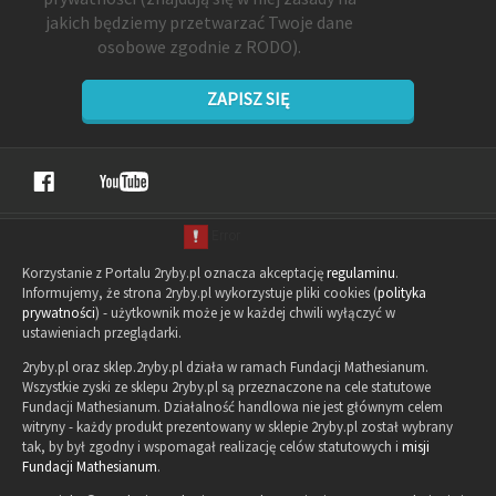
jakich będziemy przetwarzać Twoje dane
osobowe zgodnie z RODO).
ZAPISZ SIĘ
Korzystanie z Portalu 2ryby.pl oznacza akceptację
regulaminu
.
Informujemy, że strona 2ryby.pl wykorzystuje pliki cookies (
polityka
prywatności
) - użytkownik może je w każdej chwili wyłączyć w
ustawieniach przeglądarki.
2ryby.pl oraz sklep.2ryby.pl działa w ramach Fundacji Mathesianum.
Wszystkie zyski ze sklepu 2ryby.pl są przeznaczone na cele statutowe
Fundacji Mathesianum. Działalność handlowa nie jest głównym celem
witryny - każdy produkt prezentowany w sklepie 2ryby.pl został wybrany
tak, by był zgodny i wspomagał realizację celów statutowych i
misji
Fundacji Mathesianum
.