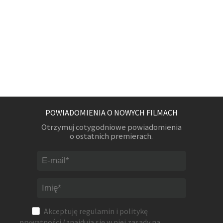
POWIADOMIENIA O NOWYCH FILMACH
Otrzymuj cotygodniowe powiadomienia
o ostatnich premierach.
Akceptuję
regulamin
i
politykę
prywatności
(znajdują się w niej zasady na