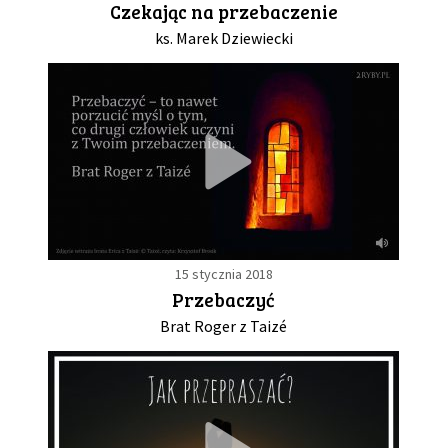
Czekając na przebaczenie
ks. Marek Dziewiecki
GALERIA
DRUŻYNA
WESPRZYJ NAS
PARTNERZY
15 stycznia 2018
NEWSLETTER
Przebaczyć
Brat Roger z Taizé
DLA MEDIÓW
KONTAKT