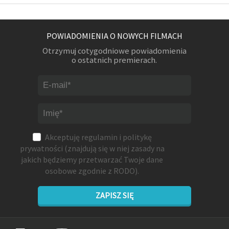
POWIADOMIENIA O NOWYCH FILMACH
Otrzymuj cotygodniowe powiadomienia
o ostatnich premierach.
Akceptuję
regulamin
i
politykę
prywatności
(znajdują się w niej zasady na
jakich będziemy przetwarzać Twoje dane
osobowe zgodnie z RODO).
ZAPISZ SIĘ