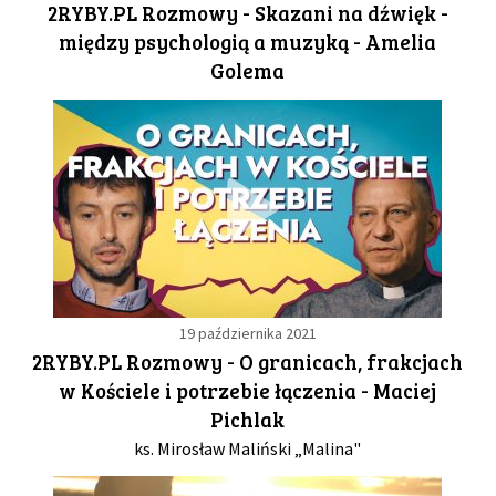
2RYBY.PL Rozmowy - Skazani na dźwięk -
między psychologią a muzyką - Amelia
GALERIA
Golema
DRUŻYNA
WESPRZYJ NAS
PARTNERZY
NEWSLETTER
19 października 2021
2RYBY.PL Rozmowy - O granicach, frakcjach
w Kościele i potrzebie łączenia - Maciej
DLA MEDIÓW
Pichlak
ks. Mirosław Maliński „Malina"
KONTAKT