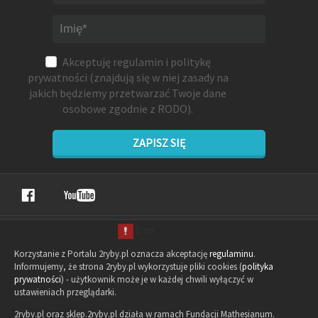
Akceptuję
regulamin
i
politykę
prywatności
(znajdują się w niej zasady na
jakich będziemy przetwarzać Twoje dane
osobowe zgodnie z RODO).
ZAPISZ SIĘ
Korzystanie z Portalu 2ryby.pl oznacza akceptację
regulaminu
.
Informujemy, że strona 2ryby.pl wykorzystuje pliki cookies (
polityka
prywatności
) - użytkownik może je w każdej chwili wyłączyć w
ustawieniach przeglądarki.
2ryby.pl oraz sklep.2ryby.pl działa w ramach Fundacji Mathesianum.