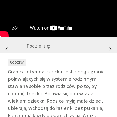
GALERIA
DRUŻYNA
WESPRZYJ NAS
Podziel się:
PARTNERZY
RODZINA
Granica intymna dziecka, jest jedną z granic
NEWSLETTER
pojawiających się w systemie rodzinnym,
stawianą sobie przez rodziców po to, by
DLA MEDIÓW
chronić dziecko. Pojawia się ona wraz z
wiekiem dziecka. Rodzice myją małe dzieci,
ubierają, wchodzą do łazienki bez pukania,
KONTAKT
kontrolują każdy obszar ich życia. Wraz z