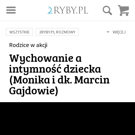
STRONA GŁÓWNA
WSZYSTKIE
2RYBY.PL ROZMOWY
WIĘCEJ
SAME DOBRE WIADOMOŚCI
ONA I ON
Rodzice w akcji
ROZWÓJ
SERIE FILMÓW
Wychowanie a
SZTUKA ŻYCIA
MIŁOŚĆ
DUCHOWOŚĆ
AUTORZY
intymność dziecka
BUDOWANIE WIĘZI
RODZINA
NAUKA
BIBLIA
(
Monika i dk. Marcin
KOBIETA
MĘŻCZYZNA
RELIGIE
FILOZOFIA
BLOG
Gajdowie
)
KULTURA
ŚWIĘCI
SEKS
IN VITRO
ADOPCJA
SKLEP
KSIĄŻKI
AUDIOBOOKI