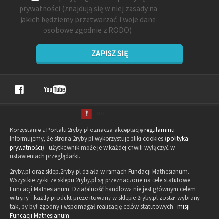
prywatności
(znajdują się w niej zasady na
jakich będziemy przetwarzać Twoje dane
osobowe zgodnie z RODO).
ZAPISZ SIĘ
Korzystanie z Portalu 2ryby.pl oznacza akceptację
regulaminu
.
Informujemy, że strona 2ryby.pl wykorzystuje pliki cookies (
polityka
prywatności
) - użytkownik może je w każdej chwili wyłączyć w
ustawieniach przeglądarki.
2ryby.pl oraz sklep.2ryby.pl działa w ramach Fundacji Mathesianum.
Wszystkie zyski ze sklepu 2ryby.pl są przeznaczone na cele statutowe
Fundacji Mathesianum. Działalność handlowa nie jest głównym celem
witryny - każdy produkt prezentowany w sklepie 2ryby.pl został wybrany
tak, by był zgodny i wspomagał realizację celów statutowych i
misji
Fundacji Mathesianum
.