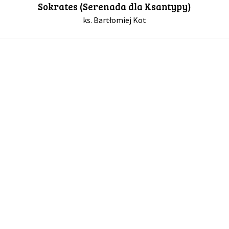
Sokrates (Serenada dla Ksantypy)
ks. Bartłomiej Kot
GALERIA
DRUŻYNA
WESPRZYJ NAS
PARTNERZY
NEWSLETTER
DLA MEDIÓW
KONTAKT