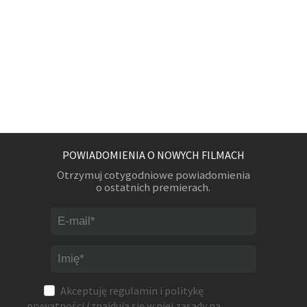
POWIADOMIENIA O NOWYCH FILMACH
Otrzymuj cotygodniowe powiadomienia
o ostatnich premierach.
Akceptuję
regulamin
i
politykę
prywatności
(znajdują się w niej zasady na