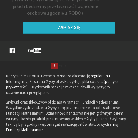
jakich będziemy przetwarzać Twoje dane
osobowe zgodnie z RODO).
ZAPISZ SIĘ
Korzystanie z Portalu 2ryby.pl oznacza akceptację
regulaminu
.
Informujemy, że strona 2ryby.pl wykorzystuje pliki cookies (
polityka
prywatności
) - użytkownik może je w każdej chwili wyłączyć w
ustawieniach przeglądarki.
2ryby.pl oraz sklep.2ryby.pl działa w ramach Fundacji Mathesianum.
Wszystkie zyski ze sklepu 2ryby.pl są przeznaczone na cele statutowe
Fundacji Mathesianum. Działalność handlowa nie jest głównym celem
witryny - każdy produkt prezentowany w sklepie 2ryby.pl został wybrany
tak, by był zgodny i wspomagał realizację celów statutowych i
misji
Fundacji Mathesianum
.