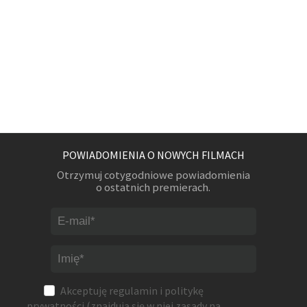
POWIADOMIENIA O NOWYCH FILMACH
Otrzymuj cotygodniowe powiadomienia
o ostatnich premierach.
Akceptuję
regulamin
i
politykę
prywatności
(znajdują się w niej zasady na