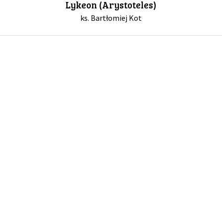
Lykeon (Arystoteles)
ks. Bartłomiej Kot
GALERIA
DRUŻYNA
WESPRZYJ NAS
PARTNERZY
NEWSLETTER
DLA MEDIÓW
KONTAKT