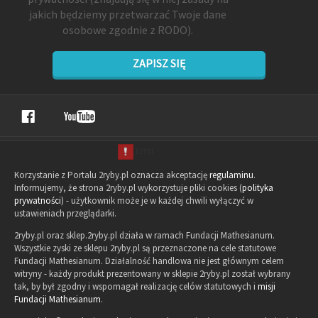
jakich będziemy przetwarzać Twoje dane
osobowe zgodnie z RODO).
ZAPISZ SIĘ
Korzystanie z Portalu 2ryby.pl oznacza akceptację
regulaminu
.
Informujemy, że strona 2ryby.pl wykorzystuje pliki cookies (
polityka
prywatności
) - użytkownik może je w każdej chwili wyłączyć w
ustawieniach przeglądarki.
2ryby.pl oraz sklep.2ryby.pl działa w ramach Fundacji Mathesianum.
Wszystkie zyski ze sklepu 2ryby.pl są przeznaczone na cele statutowe
Fundacji Mathesianum. Działalność handlowa nie jest głównym celem
witryny - każdy produkt prezentowany w sklepie 2ryby.pl został wybrany
tak, by był zgodny i wspomagał realizację celów statutowych i
misji
Fundacji Mathesianum
.