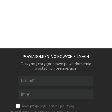
POWIADOMIENIA O NOWYCH FILMACH
Otrzymuj cotygodniowe powiadomienia
o ostatnich premierach.
Akceptuję
regulamin
i
politykę
prywatności
(znajdują się w niej zasady na