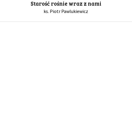
Starość rośnie wraz z nami
ks. Piotr Pawlukiewicz
GALERIA
DRUŻYNA
WESPRZYJ NAS
PARTNERZY
NEWSLETTER
DLA MEDIÓW
KONTAKT