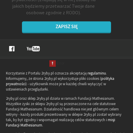
jakich będziemy przetwarzać Twoje dane
osobowe zgodnie z RODO).
ZAPISZ SIĘ
Korzystanie z Portalu 2ryby.pl oznacza akceptację
regulaminu
.
Informujemy, że strona 2ryby.pl wykorzystuje pliki cookies (
polityka
prywatności
) - użytkownik może je w każdej chwili wyłączyć w
ustawieniach przeglądarki.
2ryby.pl oraz sklep.2ryby.pl działa w ramach Fundacji Mathesianum.
Wszystkie zyski ze sklepu 2ryby.pl są przeznaczone na cele statutowe
Fundacji Mathesianum. Działalność handlowa nie jest głównym celem
witryny - każdy produkt prezentowany w sklepie 2ryby.pl został wybrany
tak, by był zgodny i wspomagał realizację celów statutowych i
misji
Fundacji Mathesianum
.