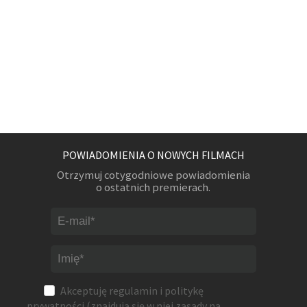
POWIADOMIENIA O NOWYCH FILMACH
Otrzymuj cotygodniowe powiadomienia
o ostatnich premierach.
Akceptuję
regulamin
i
politykę
prywatności
(znajdują się w niej zasady na