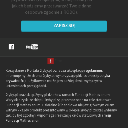
jakich będziemy przetwarzać Twoje dane
osobowe zgodnie z RODO).
ZAPISZ SIĘ
Korzystanie z Portalu 2ryby.pl oznacza akceptację
regulaminu
.
Informujemy, że strona 2ryby.pl wykorzystuje pliki cookies (
polityka
prywatności
) - użytkownik może je w każdej chwili wyłączyć w
ustawieniach przeglądarki.
2ryby.pl oraz sklep.2ryby.pl działa w ramach Fundacji Mathesianum.
Wszystkie zyski ze sklepu 2ryby.pl są przeznaczone na cele statutowe
Fundacji Mathesianum. Działalność handlowa nie jest głównym celem
witryny - każdy produkt prezentowany w sklepie 2ryby.pl został wybrany
tak, by był zgodny i wspomagał realizację celów statutowych i
misji
Fundacji Mathesianum
.