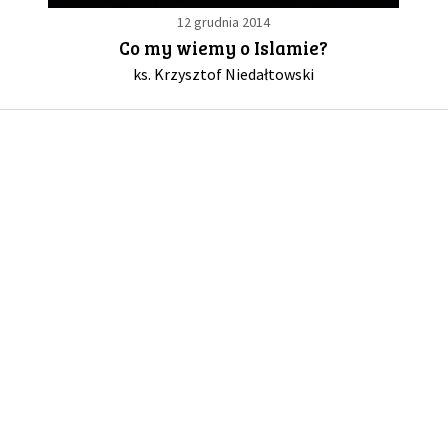
12 grudnia 2014
Co my wiemy o Islamie?
GALERIA
ks. Krzysztof Niedałtowski
DRUŻYNA
WESPRZYJ NAS
PARTNERZY
NEWSLETTER
DLA MEDIÓW
KONTAKT