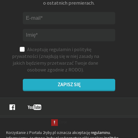
o ostatnich premierach.
Akceptuję
regulamin
i
politykę
prywatności
(znajdują się w niej zasady na
jakich będziemy przetwarzać Twoje dane
osobowe zgodnie z RODO).
ZAPISZ SIĘ
Korzystanie z Portalu 2ryby.pl oznacza akceptację
regulaminu
.