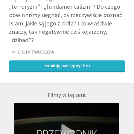
„terroryzm” i „fundamentalizm”? Do czego
powinniśmy sięgnąć, by rzeczywiście poznać
Islam, jakie są jego źródła? I co właściwie
znaczy, tak negatywnie dziś kojarzony,
„dżihad”?
LISTA TWÓRCÓW
Funduję następny film
Filmy w tej serii: