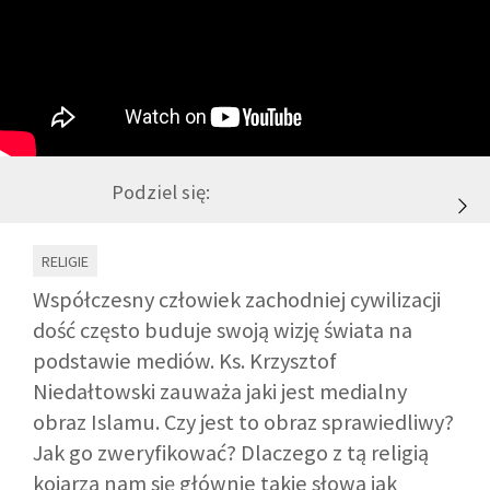
GALERIA
DRUŻYNA
WESPRZYJ NAS
Podziel się:
PARTNERZY
RELIGIE
Współczesny człowiek zachodniej cywilizacji
NEWSLETTER
dość często buduje swoją wizję świata na
podstawie mediów. Ks. Krzysztof
DLA MEDIÓW
Niedałtowski zauważa jaki jest medialny
obraz Islamu. Czy jest to obraz sprawiedliwy?
Jak go zweryfikować? Dlaczego z tą religią
KONTAKT
kojarzą nam się głównie takie słowa jak