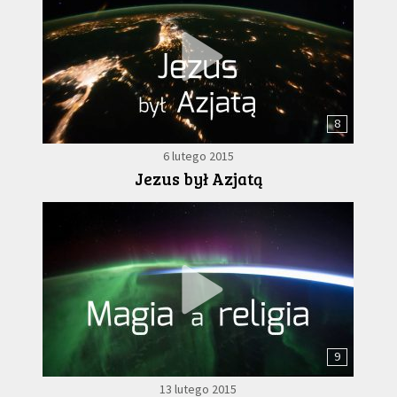
8
6 lutego 2015
Jezus był Azjatą
9
13 lutego 2015