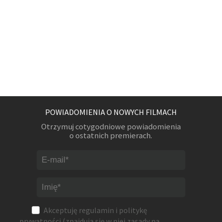
POWIADOMIENIA O NOWYCH FILMACH
Otrzymuj cotygodniowe powiadomienia
o ostatnich premierach.
Akceptuję
regulamin
i
politykę
prywatności
(znajdują się w niej zasady na