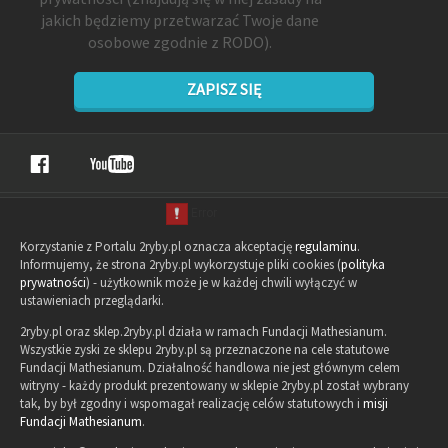
jakich będziemy przetwarzać Twoje dane
osobowe zgodnie z RODO).
ZAPISZ SIĘ
Korzystanie z Portalu 2ryby.pl oznacza akceptację
regulaminu
.
Informujemy, że strona 2ryby.pl wykorzystuje pliki cookies (
polityka
prywatności
) - użytkownik może je w każdej chwili wyłączyć w
ustawieniach przeglądarki.
2ryby.pl oraz sklep.2ryby.pl działa w ramach Fundacji Mathesianum.
Wszystkie zyski ze sklepu 2ryby.pl są przeznaczone na cele statutowe
Fundacji Mathesianum. Działalność handlowa nie jest głównym celem
witryny - każdy produkt prezentowany w sklepie 2ryby.pl został wybrany
tak, by był zgodny i wspomagał realizację celów statutowych i
misji
Fundacji Mathesianum
.