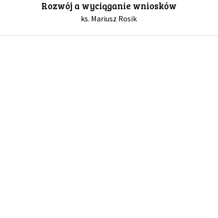
Rozwój a wyciąganie wniosków
ks. Mariusz Rosik
GALERIA
DRUŻYNA
WESPRZYJ NAS
PARTNERZY
NEWSLETTER
DLA MEDIÓW
KONTAKT