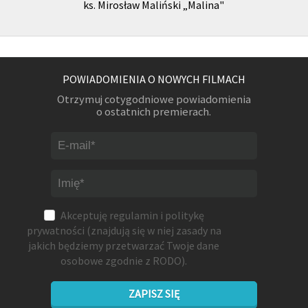
ks. Mirosław Maliński „Malina"
POWIADOMIENIA O NOWYCH FILMACH
Otrzymuj cotygodniowe powiadomienia
o ostatnich premierach.
Akceptuję
regulamin
i
politykę
prywatności
(znajdują się w niej zasady na
jakich będziemy przetwarzać Twoje dane
osobowe zgodnie z RODO).
ZAPISZ SIĘ