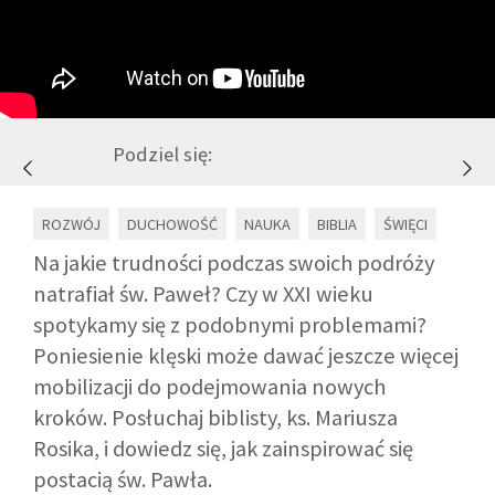
GALERIA
DRUŻYNA
Podziel się:
WESPRZYJ NAS
ROZWÓJ
DUCHOWOŚĆ
NAUKA
BIBLIA
ŚWIĘCI
PARTNERZY
Na jakie trudności podczas swoich podróży
natrafiał św. Paweł? Czy w XXI wieku
spotykamy się z podobnymi problemami?
NEWSLETTER
Poniesienie klęski może dawać jeszcze więcej
mobilizacji do podejmowania nowych
DLA MEDIÓW
kroków. Posłuchaj biblisty, ks. Mariusza
Rosika, i dowiedz się, jak zainspirować się
KONTAKT
postacią św. Pawła.