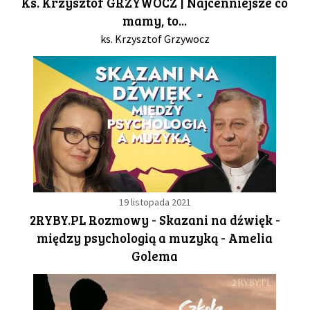
Ks. Krzysztof GRZYWOCZ | Najcenniejsze co
mamy, to...
GALERIA
ks. Krzysztof Grzywocz
DRUŻYNA
WESPRZYJ NAS
PARTNERZY
NEWSLETTER
19 listopada 2021
2RYBY.PL Rozmowy - Skazani na dźwięk -
między psychologią a muzyką - Amelia
DLA MEDIÓW
Golema
KONTAKT