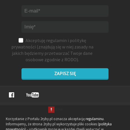
Akceptuję
regulamin
i
politykę
prywatności
(znajdują się w niej zasady na
jakich będziemy przetwarzać Twoje dane
osobowe zgodnie z RODO).
ZAPISZ SIĘ
Korzystanie z Portalu 2ryby.pl oznacza akceptację
regulaminu
.
Informujemy, że strona 2ryby.pl wykorzystuje pliki cookies (
polityka
prywatności
) - użytkownik może je w każdej chwili wyłączyć w