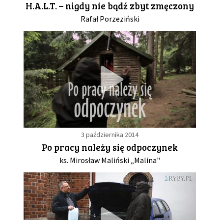
H.A.L.T. – nigdy nie bądź zbyt zmęczony
Rafał Porzeziński
GALERIA
DRUŻYNA
WESPRZYJ NAS
PARTNERZY
3 października 2014
NEWSLETTER
Po pracy należy się odpoczynek
ks. Mirosław Maliński „Malina"
DLA MEDIÓW
KONTAKT