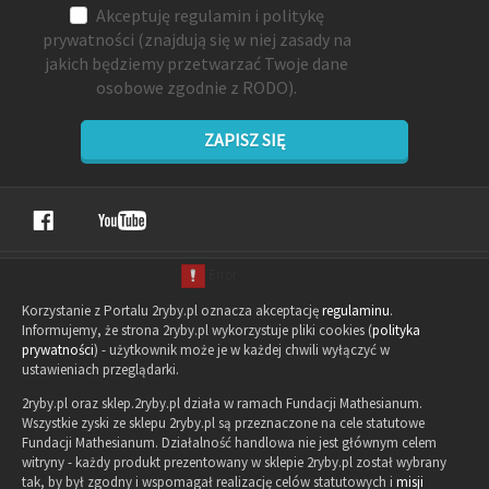
Akceptuję
regulamin
i
politykę
prywatności
(znajdują się w niej zasady na
jakich będziemy przetwarzać Twoje dane
osobowe zgodnie z RODO).
ZAPISZ SIĘ
Korzystanie z Portalu 2ryby.pl oznacza akceptację
regulaminu
.
Informujemy, że strona 2ryby.pl wykorzystuje pliki cookies (
polityka
prywatności
) - użytkownik może je w każdej chwili wyłączyć w
ustawieniach przeglądarki.
2ryby.pl oraz sklep.2ryby.pl działa w ramach Fundacji Mathesianum.
Wszystkie zyski ze sklepu 2ryby.pl są przeznaczone na cele statutowe
Fundacji Mathesianum. Działalność handlowa nie jest głównym celem
witryny - każdy produkt prezentowany w sklepie 2ryby.pl został wybrany
tak, by był zgodny i wspomagał realizację celów statutowych i
misji