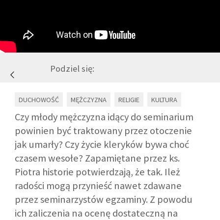
GALERIA
DRUŻYNA
Podziel się:
WESPRZYJ NAS
DUCHOWOŚĆ
MĘŻCZYZNA
RELIGIE
KULTURA
PARTNERZY
Czy młody mężczyzna idący do seminarium
powinien być traktowany przez otoczenie
jak umarły? Czy życie kleryków bywa choć
NEWSLETTER
czasem wesołe? Zapamiętane przez ks.
Piotra historie potwierdzają, że tak. Ileż
DLA MEDIÓW
radości mogą przynieść nawet zdawane
przez seminarzystów egzaminy. Z powodu
KONTAKT
ich zaliczenia na ocenę dostateczną na