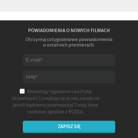
POWIADOMIENIA O NOWYCH FILMACH
Otrzymuj cotygodniowe powiadomienia
o ostatnich premierach.
Akceptuję
regulamin
i
politykę
prywatności
(znajdują się w niej zasady na
jakich będziemy przetwarzać Twoje dane
osobowe zgodnie z RODO).
ZAPISZ SIĘ