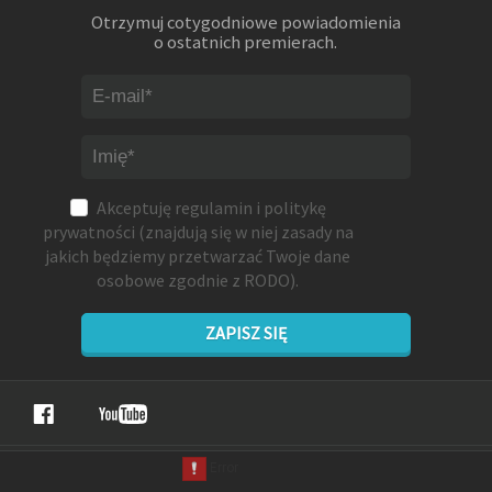
Otrzymuj cotygodniowe powiadomienia
o ostatnich premierach.
Akceptuję
regulamin
i
politykę
prywatności
(znajdują się w niej zasady na
jakich będziemy przetwarzać Twoje dane
osobowe zgodnie z RODO).
ZAPISZ SIĘ