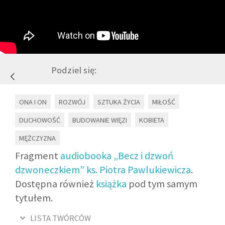
GALERIA
DRUŻYNA
Podziel się:
WESPRZYJ NAS
ONA I ON
ROZWÓJ
SZTUKA ŻYCIA
MIŁOŚĆ
PARTNERZY
DUCHOWOŚĆ
BUDOWANIE WIĘZI
KOBIETA
MĘŻCZYZNA
NEWSLETTER
Fragment
audiobooka „Becz i dzwoń
dzwoneczkiem” ks. Piotra Pawlukiewicza
.
DLA MEDIÓW
Dostępna również
książka
pod tym samym
tytułem.
KONTAKT
LISTA TWÓRCÓW