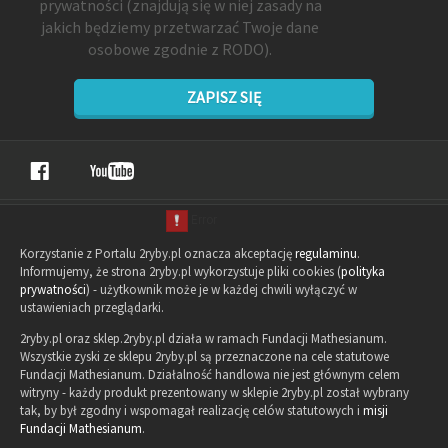
prywatności
(znajdują się w niej zasady na
jakich będziemy przetwarzać Twoje dane
osobowe zgodnie z RODO).
ZAPISZ SIĘ
Korzystanie z Portalu 2ryby.pl oznacza akceptację
regulaminu
.
Informujemy, że strona 2ryby.pl wykorzystuje pliki cookies (
polityka
prywatności
) - użytkownik może je w każdej chwili wyłączyć w
ustawieniach przeglądarki.
2ryby.pl oraz sklep.2ryby.pl działa w ramach Fundacji Mathesianum.
Wszystkie zyski ze sklepu 2ryby.pl są przeznaczone na cele statutowe
Fundacji Mathesianum. Działalność handlowa nie jest głównym celem
witryny - każdy produkt prezentowany w sklepie 2ryby.pl został wybrany
tak, by był zgodny i wspomagał realizację celów statutowych i
misji
Fundacji Mathesianum
.