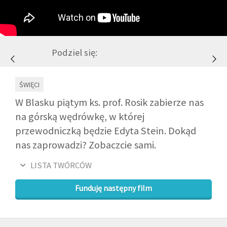
GALERIA
Podziel się:
DRUŻYNA
ŚWIĘCI
WESPRZYJ NAS
W Blasku piątym ks. prof. Rosik zabierze nas
na górską wędrówkę, w której
PARTNERZY
przewodniczką będzie Edyta Stein. Dokąd
nas zaprowadzi? Zobaczcie sami.
NEWSLETTER
LISTA TWÓRCÓW
DLA MEDIÓW
Funduję następny film
KONTAKT