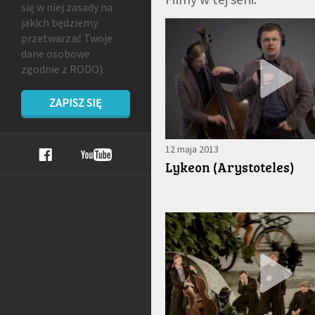
się w niej zasady na
jakich będziemy
przetwarzać Twoje
dane osobowe
zgodnie z RODO).
ZAPISZ SIĘ
12 maja 2013
Lykeon (Arystoteles)