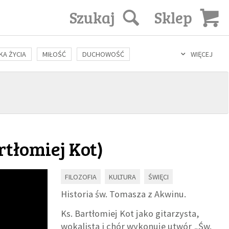
Szukaj
Sklep
KA ŻYCIA
MIŁOŚĆ
DUCHOWOŚĆ
WIĘCEJ
LOZOFIA
KULTURA
ŚWIĘCI
SEKS
IN VITRO
rtłomiej Kot
)
FILOZOFIA
KULTURA
ŚWIĘCI
Historia św. Tomasza z Akwinu.
Ks. Bartłomiej Kot jako gitarzysta,
wokalista i chór wykonuje utwór „Św.