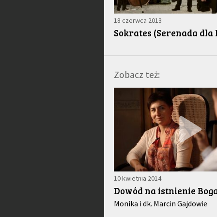
18 czerwca 2013
Sokrates (Serenada dla
Zobacz też:
10 kwietnia 2014
Dowód na istnienie Bog
Monika i dk. Marcin Gajdowie