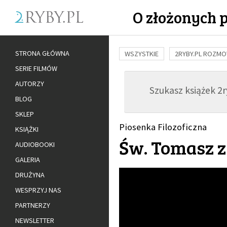
O złożonych 
STRONA GŁÓWNA
WSZYSTKIE
2RYBY.PL ROZM
SERIE FILMÓW
BUDOWANIE WIĘZI
RODZINA
AUTORZY
Szukasz książek 2ry
ADOPCJA
BLOG
SKLEP
Piosenka Filozoficzna
KSIĄŻKI
Św. Tomasz z
AUDIOBOOKI
GALERIA
DRUŻYNA
WESPRZYJ NAS
PARTNERZY
NEWSLETTER