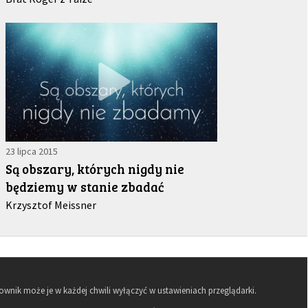
23 lipca 2015
Są obszary, których nigdy nie
będziemy w stanie zbadać
Krzysztof Meissner
kownik może je w każdej chwili wyłączyć w ustawieniach przeglądarki.