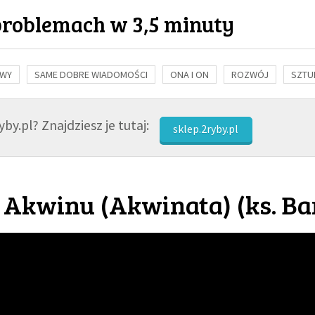
problemach w 3,5 minuty
OWY
SAME DOBRE WIADOMOŚCI
ONA I ON
ROZWÓJ
SZTU
NAUKA
BIBLIA
KOBIETA
MĘŻCZYZNA
RELIGIE
FI
by.pl? Znajdziesz je tutaj:
sklep.2ryby.pl
 Akwinu (Akwinata) (
ks. Ba