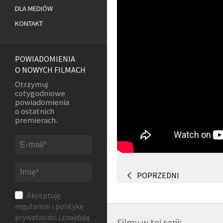
DLA MEDIÓW
KONTAKT
POWIADOMIENIA
O NOWYCH FILMACH
Otrzymuj
cotygodniowe
powiadomienia
o ostatnich
premierach.
POPRZEDNI
Akceptuję
regulamin
i
politykę
prywatności
(znajdują
Filmy w tej serii: