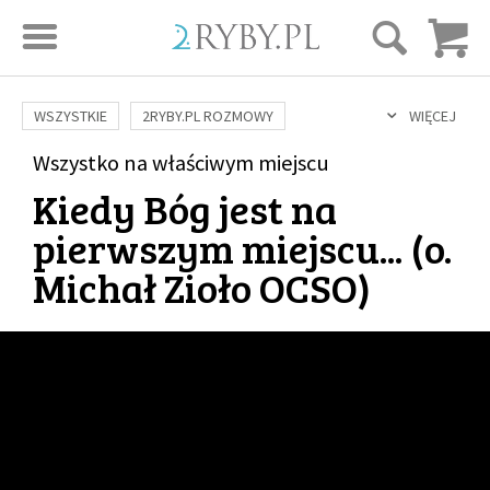
STRONA GŁÓWNA
WSZYSTKIE
2RYBY.PL ROZMOWY
WIĘCEJ
SAME DOBRE WIADOMOŚCI
ONA I ON
Wszystko na właściwym miejscu
ROZWÓJ
SERIE FILMÓW
Kiedy Bóg jest na
SZTUKA ŻYCIA
MIŁOŚĆ
DUCHOWOŚĆ
AUTORZY
pierwszym miejscu... (
o.
BUDOWANIE WIĘZI
RODZINA
NAUKA
BIBLIA
Michał Zioło OCSO
)
KOBIETA
MĘŻCZYZNA
RELIGIE
FILOZOFIA
BLOG
KULTURA
ŚWIĘCI
SEKS
IN VITRO
ADOPCJA
SKLEP
KSIĄŻKI
AUDIOBOOKI