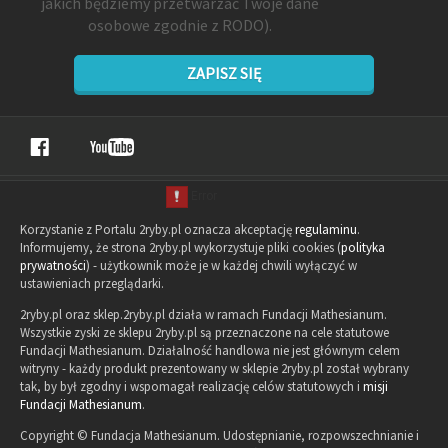
jakich będziemy przetwarzać Twoje dane
osobowe zgodnie z RODO).
ZAPISZ SIĘ
Korzystanie z Portalu 2ryby.pl oznacza akceptację
regulaminu
.
Informujemy, że strona 2ryby.pl wykorzystuje pliki cookies (
polityka
prywatności
) - użytkownik może je w każdej chwili wyłączyć w
ustawieniach przeglądarki.
2ryby.pl oraz sklep.2ryby.pl działa w ramach Fundacji Mathesianum.
Wszystkie zyski ze sklepu 2ryby.pl są przeznaczone na cele statutowe
Fundacji Mathesianum. Działalność handlowa nie jest głównym celem
witryny - każdy produkt prezentowany w sklepie 2ryby.pl został wybrany
tak, by był zgodny i wspomagał realizację celów statutowych i
misji
Fundacji Mathesianum
.
Copyright © Fundacja Mathesianum. Udostępnianie, rozpowszechnianie i