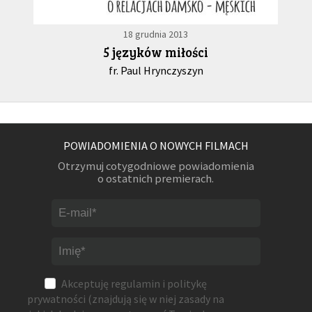
18 grudnia 2013
5 języków miłości
fr. Paul Hrynczyszyn
POWIADOMIENIA O NOWYCH FILMACH
Otrzymuj cotygodniowe powiadomienia
o ostatnich premierach.
Akceptuję
regulamin
i
politykę
prywatności
(znajdują się w niej zasady na