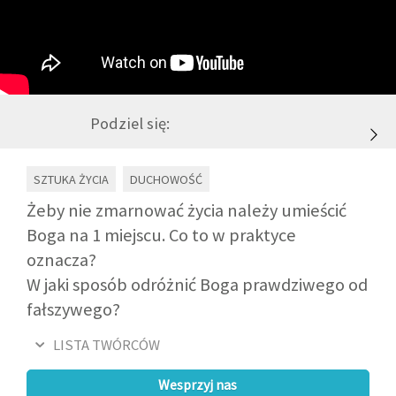
GALERIA
DRUŻYNA
Podziel się:
WESPRZYJ NAS
SZTUKA ŻYCIA
DUCHOWOŚĆ
PARTNERZY
Żeby nie zmarnować życia należy umieścić
Boga na 1 miejscu. Co to w praktyce
oznacza?
NEWSLETTER
W jaki sposób odróżnić Boga prawdziwego od
fałszywego?
DLA MEDIÓW
LISTA TWÓRCÓW
KONTAKT
Wesprzyj nas