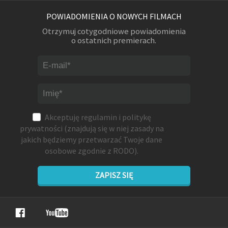
POWIADOMIENIA O NOWYCH FILMACH
Otrzymuj cotygodniowe powiadomienia
o ostatnich premierach.
Akceptuję
regulamin
i
politykę
prywatności
(znajdują się w niej zasady na
jakich będziemy przetwarzać Twoje dane
osobowe zgodnie z RODO).
ZAPISZ SIĘ