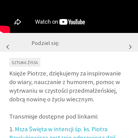
GALERIA
DRUŻYNA
Podziel się:
WESPRZYJ NAS
SZTUKA ŻYCIA
PARTNERZY
Księże Piotrze, dziękujemy za inspirowanie
do wiary, nauczanie z humorem, pomoc w
wytrwaniu w czystości przedmałżeńskiej,
NEWSLETTER
dobrą nowinę o życiu wiecznym.
DLA MEDIÓW
Transmisje dostępne pod linkami:
KONTAKT
1.
Msza Święta w intencji śp. ks. Piotra
Pawlukiewicza zostanie odprawiona dziś