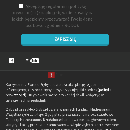
Akceptuję
regulamin
i
politykę
prywatności
(znajdują się w niej zasady na
jakich będziemy przetwarzać Twoje dane
osobowe zgodnie z RODO).
ZAPISZ SIĘ
Korzystanie z Portalu 2ryby.pl oznacza akceptację
regulaminu
.
Informujemy, że strona 2ryby.pl wykorzystuje pliki cookies (
polityka
prywatności
) - użytkownik może je w każdej chwili wyłączyć w
ustawieniach przeglądarki.
2ryby.pl oraz sklep.2ryby.pl działa w ramach Fundacji Mathesianum.
Wszystkie zyski ze sklepu 2ryby.pl są przeznaczone na cele statutowe
Fundacji Mathesianum. Działalność handlowa nie jest głównym celem
witryny - każdy produkt prezentowany w sklepie 2ryby.pl został wybrany