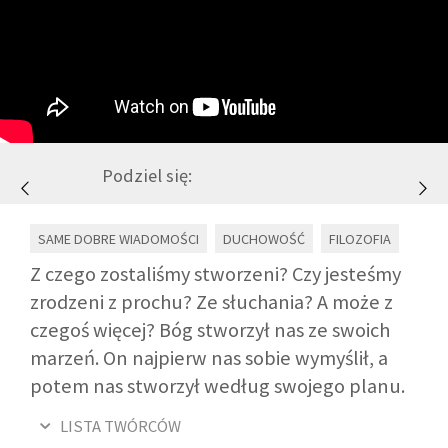
GALERIA
DRUŻYNA
WESPRZYJ NAS
Podziel się:
PARTNERZY
SAME DOBRE WIADOMOŚCI
DUCHOWOŚĆ
FILOZOFIA
Z czego zostaliśmy stworzeni? Czy jesteśmy
NEWSLETTER
zrodzeni z prochu? Ze słuchania? A może z
czegoś więcej? Bóg stworzył nas ze swoich
DLA MEDIÓW
marzeń. On najpierw nas sobie wymyślił, a
potem nas stworzył według swojego planu.
KONTAKT
LISTA TWÓRCÓW