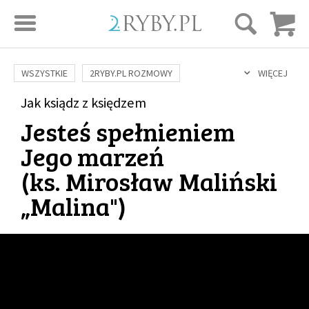
STRONA GŁÓWNA
WSZYSTKIE
2RYBY.PL ROZMOWY
WIĘCEJ
SAME DOBRE WIADOMOŚCI
ONA I ON
Jak ksiądz z księdzem
ROZWÓJ
SERIE FILMÓW
Jesteś spełnieniem
SZTUKA ŻYCIA
MIŁOŚĆ
DUCHOWOŚĆ
AUTORZY
Jego marzeń
BUDOWANIE WIĘZI
RODZINA
NAUKA
BIBLIA
(
ks. Mirosław Maliński
KOBIETA
MĘŻCZYZNA
RELIGIE
FILOZOFIA
BLOG
„Malina"
)
KULTURA
ŚWIĘCI
SEKS
IN VITRO
ADOPCJA
SKLEP
KSIĄŻKI
AUDIOBOOKI