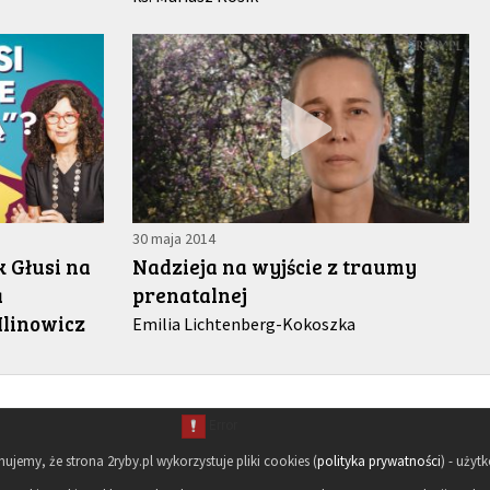
30 maja 2014
 Głusi na
Nadzieja na wyjście z traumy
a
prenatalnej
Ilinowicz
Emilia Lichtenberg-Kokoszka
rmujemy, że strona 2ryby.pl wykorzystuje pliki cookies (
polityka prywatności
) - użyt