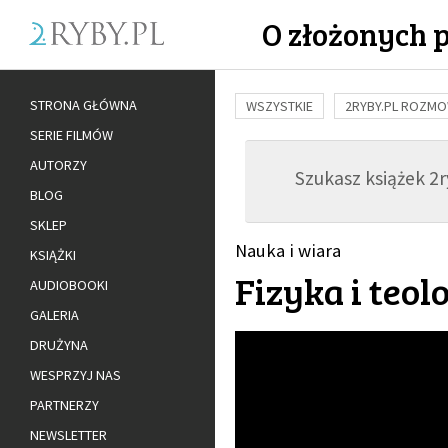
O złożonych 
STRONA GŁÓWNA
WSZYSTKIE
2RYBY.PL ROZM
SERIE FILMÓW
BUDOWANIE WIĘZI
RODZINA
AUTORZY
Szukasz książek 2ry
ADOPCJA
BLOG
SKLEP
Nauka i wiara
KSIĄŻKI
Fizyka i teol
AUDIOBOOKI
GALERIA
DRUŻYNA
WESPRZYJ NAS
PARTNERZY
NEWSLETTER