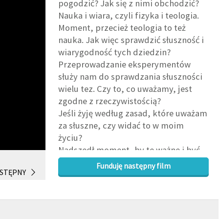
pogodzić? Jak się z nimi obchodzić?
Nauka i wiara, czyli fizyka i teologia.
Moment, przecież teologia to też
nauka. Jak więc sprawdzić słuszność i
wiarygodność tych dziedzin?
Przeprowadzanie eksperymentów
służy nam do sprawdzania słuszności
wielu tez. Czy to, co uważamy, jest
zgodne z rzeczywistością?
Jeśli żyję według zasad, które uważam
za słuszne, czy widać to w moim
życiu?
Nadszedł moment, by te ważne i być
może skomplikowane sprawy
Funduję następny film
STĘPNY
poukładać sobie w głowie.
Zapraszamy na pierwszy odcinek serii
“Nauka i wiara” z prof. Krzysztofem
Meissnerem.