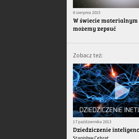
6 sierpnia 2015
W świecie materialnym 
możemy zepsuć
Zobacz też:
17 października 2013
Dziedziczenie inteligenc
Stanisław Cebrat