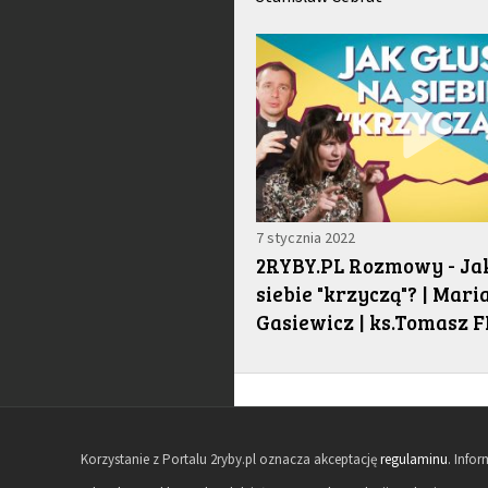
7 stycznia 2022
2RYBY.PL Rozmowy - Jak
siebie "krzyczą"? | Mari
Gasiewicz | ks.Tomasz F
Korzystanie z Portalu 2ryby.pl oznacza akceptację
regulaminu
. Info