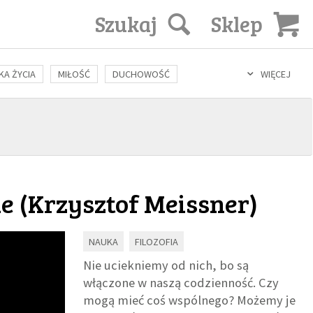
Szukaj
Sklep
KA ŻYCIA
MIŁOŚĆ
DUCHOWOŚĆ
WIĘCEJ
LOZOFIA
KULTURA
ŚWIĘCI
SEKS
IN VITRO
e (
Krzysztof Meissner
)
NAUKA
FILOZOFIA
Nie uciekniemy od nich, bo są
włączone w naszą codzienność. Czy
mogą mieć coś wspólnego? Możemy je