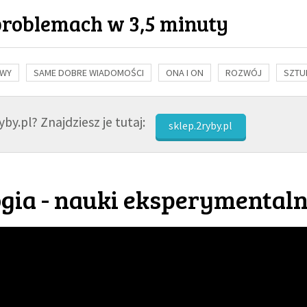
problemach w 3,5 minuty
OWY
SAME DOBRE WIADOMOŚCI
ONA I ON
ROZWÓJ
SZTU
NAUKA
BIBLIA
KOBIETA
MĘŻCZYZNA
RELIGIE
FI
by.pl? Znajdziesz je tutaj:
sklep.2ryby.pl
ogia - nauki eksperymentaln