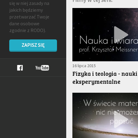
się w niej zasady na
jakich będziemy
przetwarzać Twoje
dane osobowe
zgodnie z RODO).
ZAPISZ SIĘ
16 lipca 2015
Fizyka i teologia - nauki
eksperymentalne