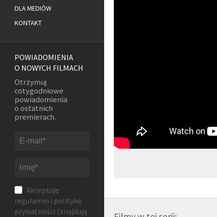
DLA MEDIÓW
KONTAKT
POWIADOMIENIA
O NOWYCH FILMACH
Otrzymuj
cotygodniowe
powiadomienia
o ostatnich
premierach.
Akceptuję
regulamin
i
politykę
prywatności
(znajdują
Filmy w tej serii: