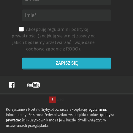
Akceptuję
regulamin
i
politykę
prywatności
(znajdują się w niej zasady na
jakich będziemy przetwarzać Twoje dane
osobowe zgodnie z RODO).
ZAPISZ SIĘ
Korzystanie z Portalu 2ryby.pl oznacza akceptację
regulaminu
.
Informujemy, że strona 2ryby.pl wykorzystuje pliki cookies (
polityka
prywatności
) - użytkownik może je w każdej chwili wyłączyć w
ustawieniach przeglądarki.