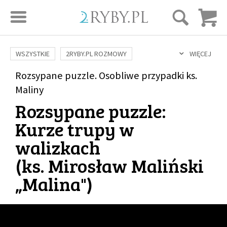
STRONA GŁÓWNA
WSZYSTKIE
2RYBY.PL ROZMOWY
WIĘCEJ
SAME DOBRE WIADOMOŚCI
ONA I ON
Rozsypane puzzle. Osobliwe przypadki ks.
ROZWÓJ
SERIE FILMÓW
Maliny
SZTUKA ŻYCIA
MIŁOŚĆ
DUCHOWOŚĆ
Rozsypane puzzle:
AUTORZY
BUDOWANIE WIĘZI
RODZINA
NAUKA
BIBLIA
Kurze trupy w
KOBIETA
MĘŻCZYZNA
RELIGIE
FILOZOFIA
BLOG
walizkach
KULTURA
ŚWIĘCI
SEKS
IN VITRO
ADOPCJA
(
ks. Mirosław Maliński
SKLEP
„Malina"
)
KSIĄŻKI
AUDIOBOOKI