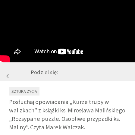
GALERIA
DRUŻYNA
WESPRZYJ NAS
PARTNERZY
Podziel się:
NEWSLETTER
SZTUKA ŻYCIA
Posłuchaj opowiadania „Kurze trupy w
DLA MEDIÓW
walizkach” z książki ks. Mirosława Malińskiego
„Rozsypane puzzle. Osobliwe przypadki ks.
KONTAKT
Maliny”. Czyta Marek Walczak.