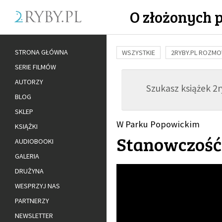
O złożonych 
STRONA GŁÓWNA
WSZYSTKIE
2RYBY.PL ROZM
SERIE FILMÓW
BUDOWANIE WIĘZI
RODZINA
AUTORZY
Szukasz książek 2ry
ADOPCJA
BLOG
SKLEP
W Parku Popowickim
KSIĄŻKI
Stanowczość
AUDIOBOOKI
GALERIA
DRUŻYNA
WESPRZYJ NAS
PARTNERZY
NEWSLETTER