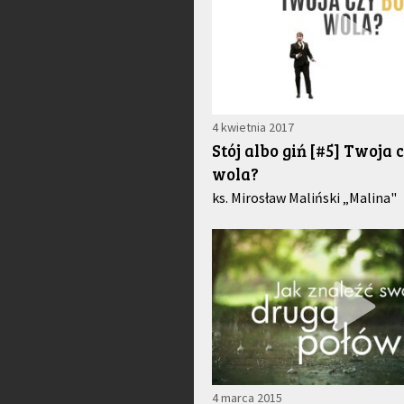
4 kwietnia 2017
Stój albo giń [#5] Twoja 
wola?
ks. Mirosław Maliński „Malina"
4 marca 2015