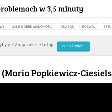
problemach w 3,5 minuty
OWY
SAME DOBRE WIADOMOŚCI
ONA I ON
ROZWÓJ
SZTU
NAUKA
BIBLIA
KOBIETA
MĘŻCZYZNA
RELIGIE
FI
by.pl? Znajdziesz je tutaj:
sklep.2ryby.pl
 (
Maria Popkiewicz-Ciesiel