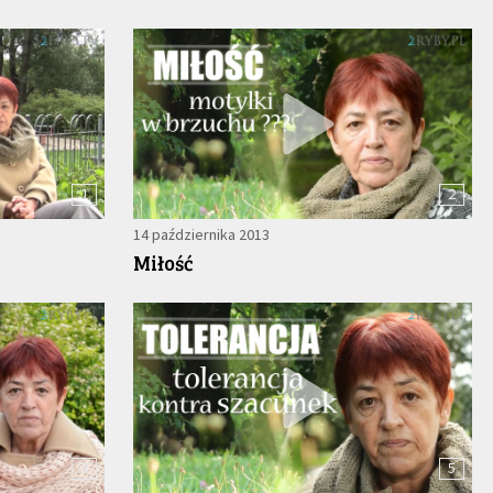
1
2
14 października 2013
Miłość
4
5