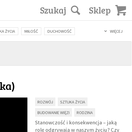
Szukaj
Sklep
KA ŻYCIA
MIŁOŚĆ
DUCHOWOŚĆ
WIĘCEJ
LOZOFIA
KULTURA
ŚWIĘCI
SEKS
IN VITRO
ska
)
ROZWÓJ
SZTUKA ŻYCIA
BUDOWANIE WIĘZI
RODZINA
Stanowczość i konsekwencja – jaką
rolę odgrywają w naszym życiu? Czy