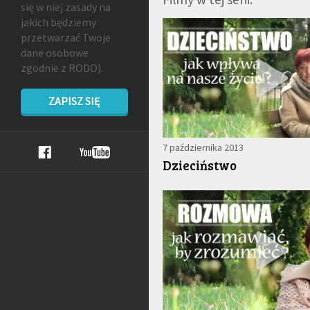
się w niej zasady na
jakich będziemy
przetwarzać Twoje
dane osobowe
zgodnie z RODO).
ZAPISZ SIĘ
7 października 2013
Dzieciństwo