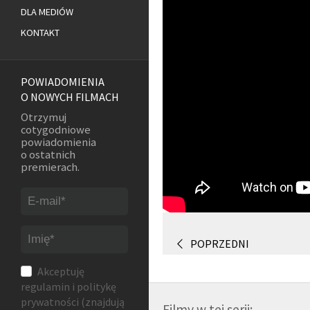
DLA MEDIÓW
KONTAKT
POWIADOMIENIA
O NOWYCH FILMACH
Otrzymuj
cotygodniowe
powiadomienia
o ostatnich
premierach.
POPRZEDNI
Akceptuję
regulamin
i
politykę
prywatności
(znajdują
Filmy w tej serii: