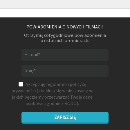
POWIADOMIENIA O NOWYCH FILMACH
Otrzymuj cotygodniowe powiadomienia
o ostatnich premierach.
Akceptuję
regulamin
i
politykę
prywatności
(znajdują się w niej zasady na
jakich będziemy przetwarzać Twoje dane
osobowe zgodnie z RODO).
ZAPISZ SIĘ