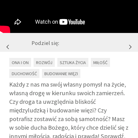
GALERIA
DRUŻYNA
Podziel się:
WESPRZYJ NAS
ONA I ON
ROZWÓJ
SZTUKA ŻYCIA
MIŁOŚĆ
PARTNERZY
DUCHOWOŚĆ
BUDOWANIE WIĘZI
Każdy z nas ma swój własny pomysł na życie,
NEWSLETTER
własną drogę w kierunku swoich zamierzeń.
Czy droga ta uwzględnia bliskość
DLA MEDIÓW
międzyludzką i budowanie więzi? Czy
potrafisz zostawić za sobą samotność? Masz
w sobie ducha Bożego, który chce dzielić się z
KONTAKT
innymi miłością, radością i prawdą! Sprawdź,