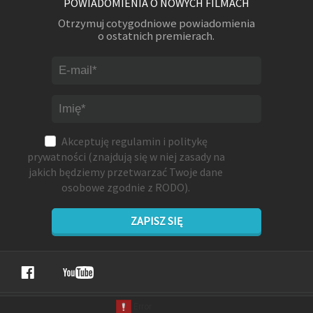
POWIADOMIENIA O NOWYCH FILMACH
Otrzymuj cotygodniowe powiadomienia
o ostatnich premierach.
Akceptuję
regulamin
i
politykę
prywatności
(znajdują się w niej zasady na
jakich będziemy przetwarzać Twoje dane
osobowe zgodnie z RODO).
ZAPISZ SIĘ