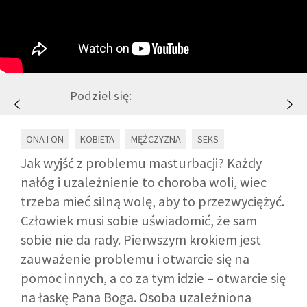
GALERIA
DRUŻYNA
Podziel się:
WESPRZYJ NAS
ONA I ON
KOBIETA
MĘŻCZYZNA
SEKS
PARTNERZY
Jak wyjść z problemu masturbacji? Każdy
nałóg i uzależnienie to choroba woli, wiec
trzeba mieć silną wolę, aby to przezwyciężyć.
NEWSLETTER
Człowiek musi sobie uświadomić, że sam
sobie nie da rady. Pierwszym krokiem jest
DLA MEDIÓW
zauważenie problemu i otwarcie się na
pomoc innych, a co za tym idzie – otwarcie się
KONTAKT
na łaskę Pana Boga. Osoba uzależniona