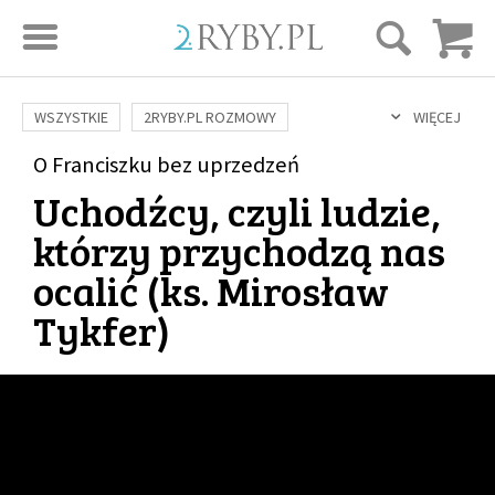
STRONA GŁÓWNA
WSZYSTKIE
2RYBY.PL ROZMOWY
WIĘCEJ
SAME DOBRE WIADOMOŚCI
ONA I ON
O Franciszku bez uprzedzeń
ROZWÓJ
SERIE FILMÓW
Uchodźcy, czyli ludzie,
SZTUKA ŻYCIA
MIŁOŚĆ
DUCHOWOŚĆ
AUTORZY
którzy przychodzą nas
BUDOWANIE WIĘZI
RODZINA
NAUKA
BIBLIA
ocalić (
ks. Mirosław
KOBIETA
MĘŻCZYZNA
RELIGIE
FILOZOFIA
BLOG
Tykfer
)
KULTURA
ŚWIĘCI
SEKS
IN VITRO
ADOPCJA
SKLEP
KSIĄŻKI
AUDIOBOOKI