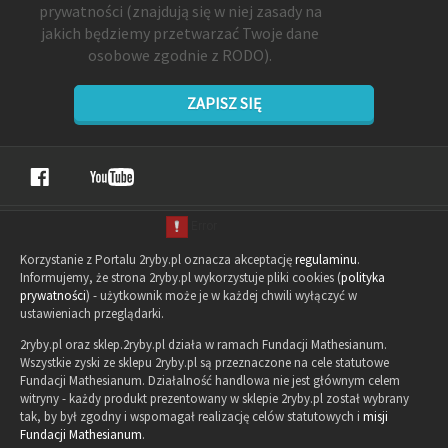
prywatności
(znajdują się w niej zasady na
jakich będziemy przetwarzać Twoje dane
osobowe zgodnie z RODO).
ZAPISZ SIĘ
Korzystanie z Portalu 2ryby.pl oznacza akceptację
regulaminu
.
Informujemy, że strona 2ryby.pl wykorzystuje pliki cookies (
polityka
prywatności
) - użytkownik może je w każdej chwili wyłączyć w
ustawieniach przeglądarki.
2ryby.pl oraz sklep.2ryby.pl działa w ramach Fundacji Mathesianum.
Wszystkie zyski ze sklepu 2ryby.pl są przeznaczone na cele statutowe
Fundacji Mathesianum. Działalność handlowa nie jest głównym celem
witryny - każdy produkt prezentowany w sklepie 2ryby.pl został wybrany
tak, by był zgodny i wspomagał realizację celów statutowych i
misji
Fundacji Mathesianum
.