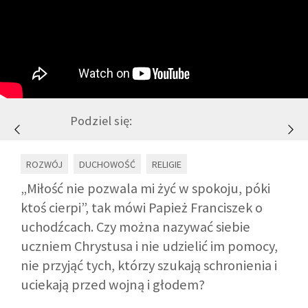
GALERIA
DRUŻYNA
WESPRZYJ NAS
Podziel się:
PARTNERZY
ROZWÓJ
DUCHOWOŚĆ
RELIGIE
„Miłość nie pozwala mi żyć w spokoju, póki
NEWSLETTER
ktoś cierpi”, tak mówi Papież Franciszek o
uchodźcach. Czy można nazywać siebie
DLA MEDIÓW
uczniem Chrystusa i nie udzielić im pomocy,
nie przyjąć tych, którzy szukają schronienia i
uciekają przed wojną i głodem?
KONTAKT