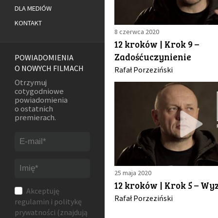
DLA MEDIÓW
KONTAKT
8 czerwca 2020
12 kroków | Krok 9 –
Zadośćuczynienie
POWIADOMIENIA
O NOWYCH FILMACH
Rafał Porzeziński
Otrzymuj
cotygodniowe
powiadomienia
o ostatnich
premierach.
25 maja 2020
12 kroków | Krok 5 – Wy
Akceptuję
Rafał Porzeziński
regulamin
i
politykę
prywatności
(znajdują