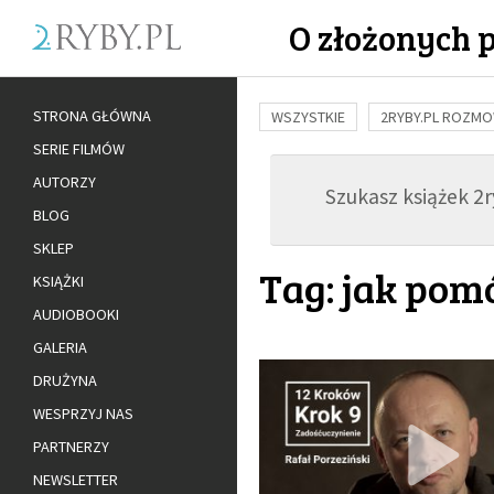
O złożonych 
STRONA GŁÓWNA
WSZYSTKIE
2RYBY.PL ROZM
SERIE FILMÓW
BUDOWANIE WIĘZI
RODZINA
AUTORZY
Szukasz książek 2ry
ADOPCJA
BLOG
SKLEP
Tag: jak pom
KSIĄŻKI
AUDIOBOOKI
GALERIA
DRUŻYNA
WESPRZYJ NAS
PARTNERZY
NEWSLETTER