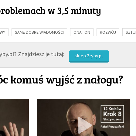
problemach w 3,5 minuty
OWY
SAME DOBRE WIADOMOŚCI
ONA I ON
ROZWÓJ
SZTU
NAUKA
BIBLIA
KOBIETA
MĘŻCZYZNA
RELIGIE
FI
by.pl? Znajdziesz je tutaj:
sklep.2ryby.pl
óc komuś wyjść z nałogu?