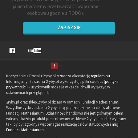
jakich będziemy przetwarzać Twoje dane
osobowe zgodnie z RODO).
ZAPISZ SIĘ
Korzystanie z Portalu 2ryby.pl oznacza akceptację
regulaminu
.
Informujemy, że strona 2ryby.pl wykorzystuje pliki cookies (
polityka
prywatności
) - użytkownik może je w każdej chwili wyłączyć w
ustawieniach przeglądarki.
2ryby.pl oraz sklep.2ryby.pl działa w ramach Fundacji Mathesianum.
Wszystkie zyski ze sklepu 2ryby.pl są przeznaczone na cele statutowe
Fundacji Mathesianum. Działalność handlowa nie jest głównym celem
witryny - każdy produkt prezentowany w sklepie 2ryby.pl został wybrany
tak, by był zgodny i wspomagał realizację celów statutowych i
misji
Fundacji Mathesianum
.