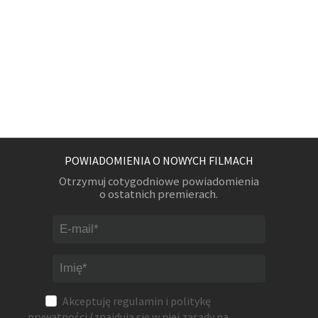
POWIADOMIENIA O NOWYCH FILMACH
Otrzymuj cotygodniowe powiadomienia
o ostatnich premierach.
Akceptuję
regulamin
i
politykę
prywatności
(znajdują się w niej zasady na