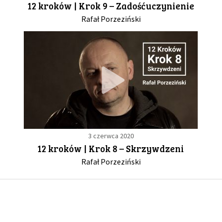
12 kroków | Krok 9 – Zadośćuczynienie
Rafał Porzeziński
GALERIA
DRUŻYNA
WESPRZYJ NAS
PARTNERZY
3 czerwca 2020
NEWSLETTER
12 kroków | Krok 8 – Skrzywdzeni
Rafał Porzeziński
DLA MEDIÓW
KONTAKT