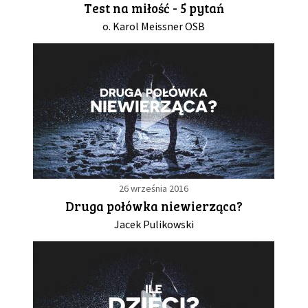
Test na miłość - 5 pytań
o. Karol Meissner OSB
GALERIA
DRUŻYNA
WESPRZYJ NAS
PARTNERZY
26 września 2016
NEWSLETTER
Druga połówka niewierząca?
Jacek Pulikowski
DLA MEDIÓW
KONTAKT