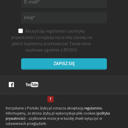
Akceptuję
regulamin
i
politykę
prywatności
(znajdują się w niej zasady na
jakich będziemy przetwarzać Twoje dane
osobowe zgodnie z RODO).
ZAPISZ SIĘ
Korzystanie z Portalu 2ryby.pl oznacza akceptację
regulaminu
.
Informujemy, że strona 2ryby.pl wykorzystuje pliki cookies (
polityka
prywatności
) - użytkownik może je w każdej chwili wyłączyć w
ustawieniach przeglądarki.