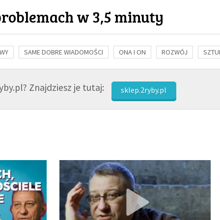
problemach w 3,5 minuty
OWY
SAME DOBRE WIADOMOŚCI
ONA I ON
ROZWÓJ
SZTU
NAUKA
BIBLIA
KOBIETA
MĘŻCZYZNA
RELIGIE
FI
by.pl? Znajdziesz je tutaj:
sklep.2ryby.pl