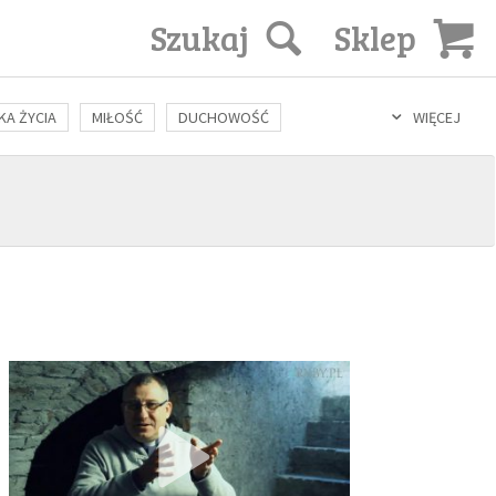
Szukaj
Sklep
KA ŻYCIA
MIŁOŚĆ
DUCHOWOŚĆ
WIĘCEJ
LOZOFIA
KULTURA
ŚWIĘCI
SEKS
IN VITRO