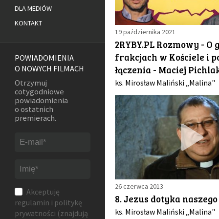
DLA MEDIÓW
KONTAKT
19 października 2021
2RYBY.PL Rozmowy - O g
frakcjach w Kościele i p
POWIADOMIENIA
łączenia - Maciej Pichla
O NOWYCH FILMACH
ks. Mirosław Maliński „Malina"
Otrzymuj
cotygodniowe
powiadomienia
o ostatnich
premierach.
26 czerwca 2013
Akceptuję
8. Jezus dotyka naszego
regulamin
i
politykę
ks. Mirosław Maliński „Malina"
prywatności
(znajdują