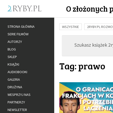
O złożonych 
STRONA GŁÓWNA
WSZYSTKIE
2RYBY.PL ROZM
SERIE FILMÓW
BUDOWANIE WIĘZI
RODZINA
AUTORZY
Szukasz książek 2ry
ADOPCJA
BLOG
SKLEP
Tag: prawo
KSIĄŻKI
AUDIOBOOKI
GALERIA
DRUŻYNA
WESPRZYJ NAS
PARTNERZY
NEWSLETTER