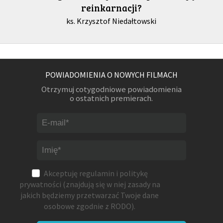
reinkarnacji?
ks. Krzysztof Niedałtowski
POWIADOMIENIA O NOWYCH FILMACH
Otrzymuj cotygodniowe powiadomienia
o ostatnich premierach.
Akceptuję
regulamin
i
politykę
prywatności
(znajdują się w niej zasady na
jakich będziemy przetwarzać Twoje dane
osobowe zgodnie z RODO).