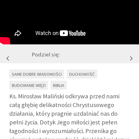
GALERIA
DRUŻYNA
WESPRZYJ NAS
Podziel się:
PARTNERZY
SAME DOBRE WIADOMOŚCI
DUCHOWOŚĆ
BUDOWANIE WIĘZI
BIBLIA
NEWSLETTER
Ks. Mirosław Maliński odkrywa przed nami
całą głębię delikatności Chrystusowego
DLA MEDIÓW
działania, który pragnie uzdalniać nas do
pełni życia. Dotyk Jego miłości jest pełen
KONTAKT
łagodności i wyrozumiałości. Przenika go