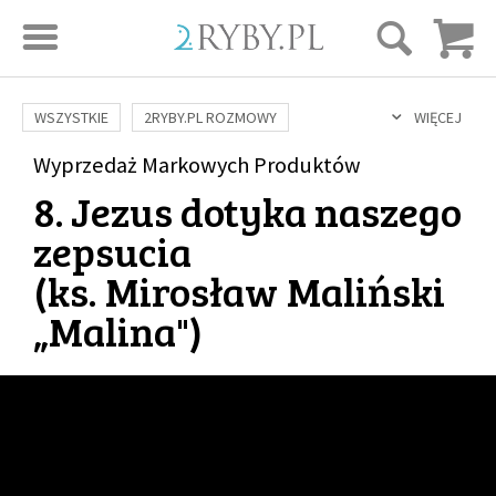
STRONA GŁÓWNA
WSZYSTKIE
2RYBY.PL ROZMOWY
WIĘCEJ
SAME DOBRE WIADOMOŚCI
ONA I ON
Wyprzedaż Markowych Produktów
ROZWÓJ
SERIE FILMÓW
8. Jezus dotyka naszego
SZTUKA ŻYCIA
MIŁOŚĆ
DUCHOWOŚĆ
AUTORZY
zepsucia
BUDOWANIE WIĘZI
RODZINA
NAUKA
BIBLIA
(
ks. Mirosław Maliński
KOBIETA
MĘŻCZYZNA
RELIGIE
FILOZOFIA
BLOG
„Malina"
)
KULTURA
ŚWIĘCI
SEKS
IN VITRO
ADOPCJA
SKLEP
KSIĄŻKI
AUDIOBOOKI