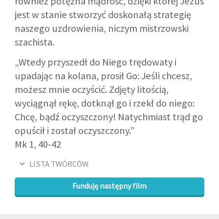
również potężna mądrość, dzięki której Jezus
jest w stanie stworzyć doskonałą strategię
naszego uzdrowienia, niczym mistrzowski
szachista.
„Wtedy przyszedł do Niego trędowaty i
upadając na kolana, prosił Go: Jeśli chcesz,
możesz mnie oczyścić. Zdjęty litością,
wyciągnął rękę, dotknął go i rzekł do niego:
Chcę, bądź oczyszczony! Natychmiast trąd go
opuścił i został oczyszczony.”
Mk 1, 40-42
LISTA TWÓRCÓW
Funduję następny film