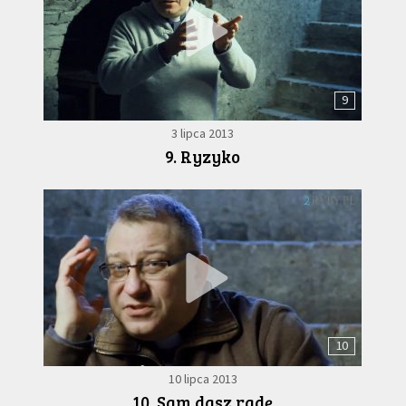
9
3 lipca 2013
9. Ryzyko
10
10 lipca 2013
10. Sam dasz radę