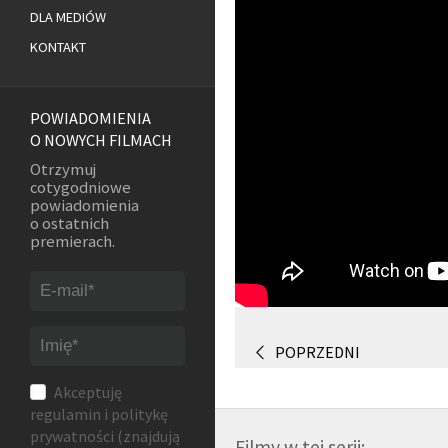
DLA MEDIÓW
KONTAKT
POWIADOMIENIA
O NOWYCH FILMACH
Otrzymuj
cotygodniowe
powiadomienia
o ostatnich
premierach.
POPRZEDNI
Akceptuję
regulamin
i
politykę
prywatności
(znajdują
Filmy w tej serii: