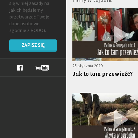
się w niej zasady na
jakich będziemy
przetwarzać Twoje
dane osobowe
zgodnie z RODO).
ZAPISZ SIĘ
25 stycznia 2020
Jak to tam przewieźć?