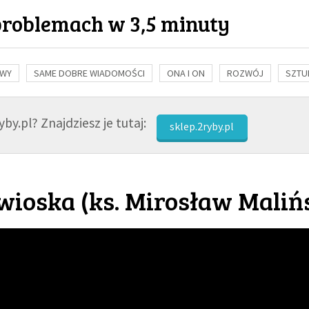
problemach w 3,5 minuty
OWY
SAME DOBRE WIADOMOŚCI
ONA I ON
ROZWÓJ
SZTU
NAUKA
BIBLIA
KOBIETA
MĘŻCZYZNA
RELIGIE
FI
by.pl? Znajdziesz je tutaj:
sklep.2ryby.pl
wioska (
ks. Mirosław Maliń