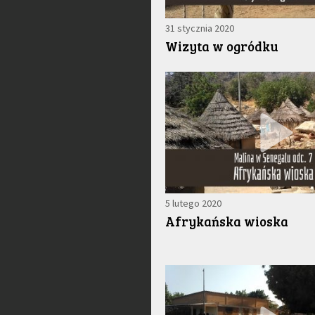
31 stycznia 2020
Wizyta w ogródku
5 lutego 2020
Afrykańska wioska