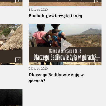
4
5
1 lutego 2020
Baobaby, zwierzęta i targ
7
8
6 lutego 2020
Dlaczego Bedikowie żyją w
górach?