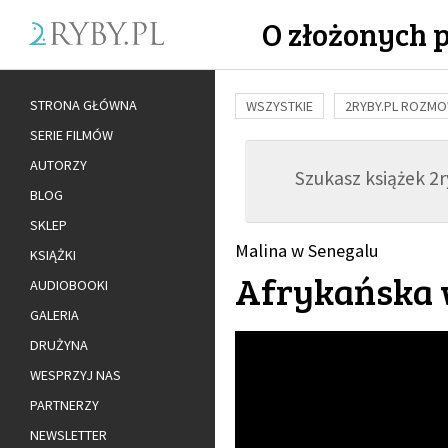
O złożonych 
STRONA GŁÓWNA
WSZYSTKIE
2RYBY.PL ROZM
SERIE FILMÓW
BUDOWANIE WIĘZI
RODZINA
AUTORZY
Szukasz książek 2ry
ADOPCJA
BLOG
SKLEP
Malina w Senegalu
KSIĄŻKI
Afrykańska 
AUDIOBOOKI
GALERIA
DRUŻYNA
WESPRZYJ NAS
PARTNERZY
NEWSLETTER