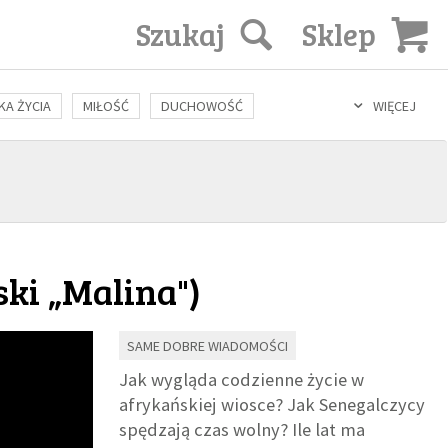
Szukaj
Sklep
KA ŻYCIA
MIŁOŚĆ
DUCHOWOŚĆ
WIĘCEJ
LOZOFIA
KULTURA
ŚWIĘCI
SEKS
IN VITRO
ski „Malina"
)
SAME DOBRE WIADOMOŚCI
Jak wygląda codzienne życie w
afrykańskiej wiosce? Jak Senegalczycy
spędzają czas wolny? Ile lat ma