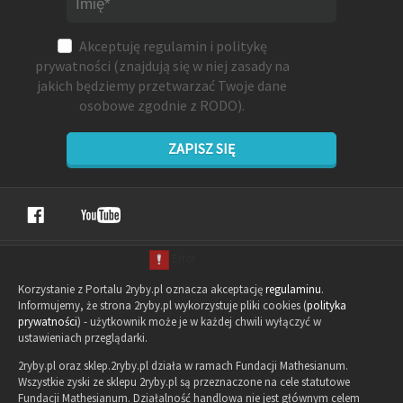
Akceptuję
regulamin
i
politykę
prywatności
(znajdują się w niej zasady na
jakich będziemy przetwarzać Twoje dane
osobowe zgodnie z RODO).
ZAPISZ SIĘ
Korzystanie z Portalu 2ryby.pl oznacza akceptację
regulaminu
.
Informujemy, że strona 2ryby.pl wykorzystuje pliki cookies (
polityka
prywatności
) - użytkownik może je w każdej chwili wyłączyć w
ustawieniach przeglądarki.
2ryby.pl oraz sklep.2ryby.pl działa w ramach Fundacji Mathesianum.
Wszystkie zyski ze sklepu 2ryby.pl są przeznaczone na cele statutowe
Fundacji Mathesianum. Działalność handlowa nie jest głównym celem