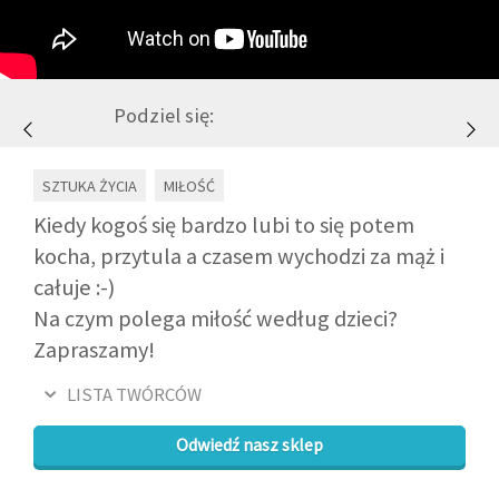
GALERIA
Podziel się:
DRUŻYNA
SZTUKA ŻYCIA
MIŁOŚĆ
WESPRZYJ NAS
Kiedy kogoś się bardzo lubi to się potem
kocha, przytula a czasem wychodzi za mąż i
PARTNERZY
całuje :-)
Na czym polega miłość według dzieci?
NEWSLETTER
Zapraszamy!
DLA MEDIÓW
LISTA TWÓRCÓW
Odwiedź nasz sklep
KONTAKT