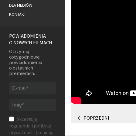
DLA MEDIÓW
KONTAKT
POWIADOMIENIA
O NOWYCH FILMACH
Otrzymuj
cotygodniowe
powiadomienia
o ostatnich
premierach.
POPRZEDNI
Akceptuję
regulamin
i
politykę
prywatności
(znajdują