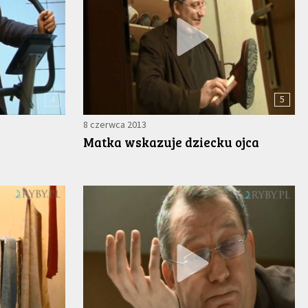
4
5
8 czerwca 2013
Matka wskazuje dziecku ojca