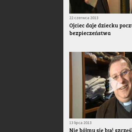
22 czerwca 2013
Ojciec daje dziecku pocz
bezpieczeństwa
13 lipca 2013
Nie bójmy się być szczęś