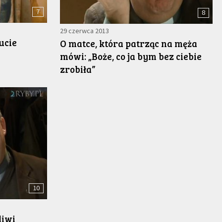
7
8
29 czerwca 2013
ucie
O matce, która patrząc na męża
mówi: „Boże, co ja bym bez ciebie
zrobiła”
10
liwi