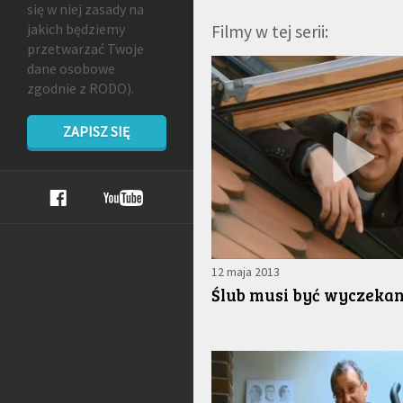
się w niej zasady na
jakich będziemy
Filmy w tej serii:
przetwarzać Twoje
dane osobowe
zgodnie z RODO).
ZAPISZ SIĘ
12 maja 2013
Ślub musi być wyczeka