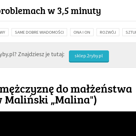
problemach w 3,5 minuty
OWY
SAME DOBRE WIADOMOŚCI
ONA I ON
ROZWÓJ
SZTU
NAUKA
BIBLIA
KOBIETA
MĘŻCZYZNA
RELIGIE
FI
by.pl? Znajdziesz je tutaj:
sklep.2ryby.pl
ć mężczyznę do małżeństwa
w Maliński „Malina"
)