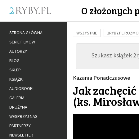
O złożonych 
STRONA GŁÓWNA
WSZYSTKIE
2RYBY.PL ROZM
SERIE FILMÓW
BUDOWANIE WIĘZI
RODZINA
AUTORZY
Szukasz książek 2ry
ADOPCJA
BLOG
SKLEP
Kazania Ponadczasowe
KSIĄŻKI
Jak zachęci
AUDIOBOOKI
(
ks. Mirosła
GALERIA
DRUŻYNA
WESPRZYJ NAS
PARTNERZY
NEWSLETTER