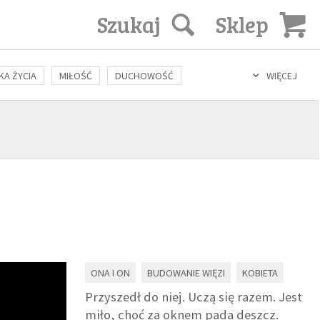
Szukaj
Sklep
KA ŻYCIA
MIŁOŚĆ
DUCHOWOŚĆ
WIĘCEJ
LOZOFIA
KULTURA
ŚWIĘCI
SEKS
IN VITRO
ONA I ON
BUDOWANIE WIĘZI
KOBIETA
Przyszedł do niej. Uczą się razem. Jest
miło, choć za oknem pada deszcz.