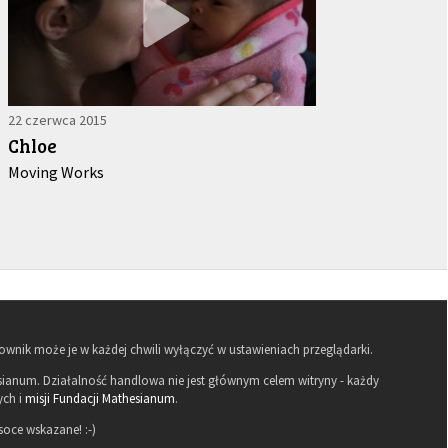
22 czerwca 2015
Chloe
Moving Works
kownik może je w każdej chwili wyłączyć w ustawieniach przeglądarki.
hesianum. Działalność handlowa nie jest głównym celem witryny - każdy
ych i
misji Fundacji Mathesianum
.
oce wskazane! :-)