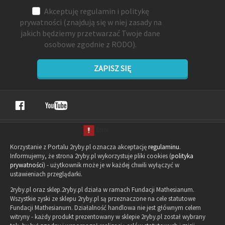
Akceptuję
regulamin
i
politykę
prywatności
(znajdują się w niej zasady na
jakich będziemy przetwarzać Twoje dane
osobowe zgodnie z RODO).
ZAPISZ SIĘ
Korzystanie z Portalu 2ryby.pl oznacza akceptację
regulaminu
.
Informujemy, że strona 2ryby.pl wykorzystuje pliki cookies (
polityka
prywatności
) - użytkownik może je w każdej chwili wyłączyć w
ustawieniach przeglądarki.
2ryby.pl oraz sklep.2ryby.pl działa w ramach Fundacji Mathesianum.
Wszystkie zyski ze sklepu 2ryby.pl są przeznaczone na cele statutowe
Fundacji Mathesianum. Działalność handlowa nie jest głównym celem
witryny - każdy produkt prezentowany w sklepie 2ryby.pl został wybrany