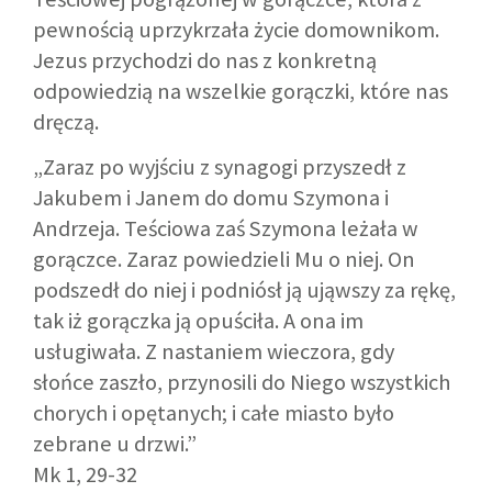
pewnością uprzykrzała życie domownikom.
Jezus przychodzi do nas z konkretną
odpowiedzią na wszelkie gorączki, które nas
dręczą.
„Zaraz po wyjściu z synagogi przyszedł z
Jakubem i Janem do domu Szymona i
Andrzeja. Teściowa zaś Szymona leżała w
gorączce. Zaraz powiedzieli Mu o niej. On
podszedł do niej i podniósł ją ująwszy za rękę,
tak iż gorączka ją opuściła. A ona im
usługiwała. Z nastaniem wieczora, gdy
słońce zaszło, przynosili do Niego wszystkich
chorych i opętanych; i całe miasto było
zebrane u drzwi.”
Mk 1, 29-32