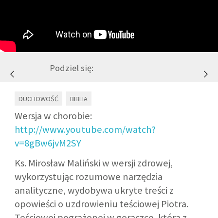
GALERIA
DRUŻYNA
Podziel się:
WESPRZYJ NAS
DUCHOWOŚĆ
BIBLIA
PARTNERZY
Wersja w chorobie:
http://www.youtube.com/watch?
v=8gBw6jvM2SY
NEWSLETTER
Ks. Mirosław Maliński w wersji zdrowej,
DLA MEDIÓW
wykorzystując rozumowe narzędzia
analityczne, wydobywa ukryte treści z
KONTAKT
opowieści o uzdrowieniu teściowej Piotra.
Teściowej pogrążonej w gorączce, która z