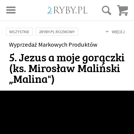
STRONA GŁÓWNA
WSZYSTKIE
2RYBY.PL ROZMOWY
WIĘCEJ
SAME DOBRE WIADOMOŚCI
ONA I ON
Wyprzedaż Markowych Produktów
ROZWÓJ
SERIE FILMÓW
5. Jezus a moje gorączki
SZTUKA ŻYCIA
MIŁOŚĆ
DUCHOWOŚĆ
AUTORZY
(
ks. Mirosław Maliński
BUDOWANIE WIĘZI
RODZINA
NAUKA
BIBLIA
„Malina"
)
KOBIETA
MĘŻCZYZNA
RELIGIE
FILOZOFIA
BLOG
KULTURA
ŚWIĘCI
SEKS
IN VITRO
ADOPCJA
SKLEP
KSIĄŻKI
AUDIOBOOKI