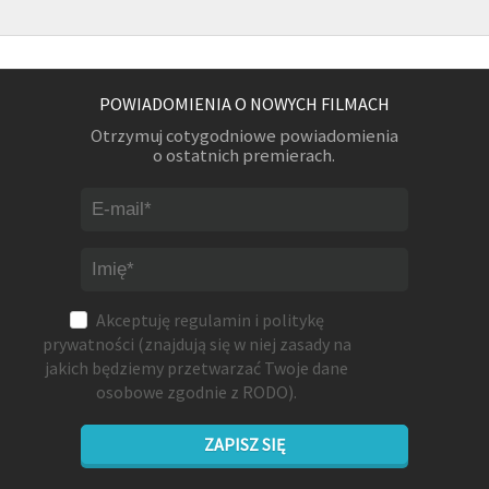
POWIADOMIENIA O NOWYCH FILMACH
Otrzymuj cotygodniowe powiadomienia
o ostatnich premierach.
Akceptuję
regulamin
i
politykę
prywatności
(znajdują się w niej zasady na
jakich będziemy przetwarzać Twoje dane
osobowe zgodnie z RODO).
ZAPISZ SIĘ