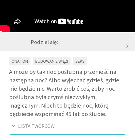
GALERIA
DRUŻYNA
Podziel się:
WESPRZYJ NAS
ONA I ON
BUDOWANIE WIĘZI
SEKS
PARTNERZY
A może by tak noc poślubną przenieść na
następną noc? Albo wyjechać gdzieś, gdzie
nie będzie nic. Warto zrobić coś, żeby noc
NEWSLETTER
poślubna była czymś niezwykłym,
magicznym. Niech to będzie noc, którą
DLA MEDIÓW
będziecie wspominać 45 lat po ślubie.
KONTAKT
LISTA TWÓRCÓW