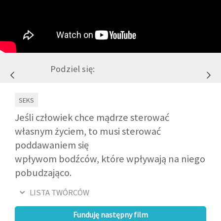
GALERIA
DRUŻYNA
Podziel się:
WESPRZYJ NAS
SEKS
PARTNERZY
Jeśli człowiek chce mądrze sterować
własnym życiem, to musi sterować
poddawaniem się
NEWSLETTER
wpływom bodźców, które wpływają na niego
pobudzająco.
DLA MEDIÓW
LISTA TWÓRCÓW
KONTAKT
Funduję następny film