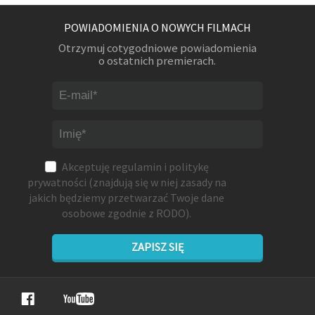
POWIADOMIENIA O NOWYCH FILMACH
Otrzymuj cotygodniowe powiadomienia
o ostatnich premierach.
Akceptuję
regulamin
i
politykę
prywatności
(znajdują się w niej zasady na
jakich będziemy przetwarzać Twoje dane
osobowe zgodnie z RODO).
ZAPISZ SIĘ