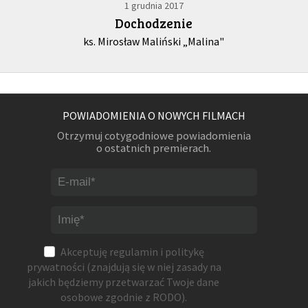
1 grudnia 2017
Dochodzenie
ks. Mirosław Maliński „Malina"
POWIADOMIENIA O NOWYCH FILMACH
Otrzymuj cotygodniowe powiadomienia
o ostatnich premierach.
Akceptuję
regulamin
i
politykę
prywatności
(znajdują się w niej zasady na
jakich będziemy przetwarzać Twoje dane
osobowe zgodnie z RODO).