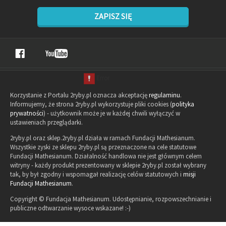
ZAPISZ SIĘ
Korzystanie z Portalu 2ryby.pl oznacza akceptację
regulaminu
.
Informujemy, że strona 2ryby.pl wykorzystuje pliki cookies (
polityka
prywatności
) - użytkownik może je w każdej chwili wyłączyć w
ustawieniach przeglądarki.
2ryby.pl oraz sklep.2ryby.pl działa w ramach Fundacji Mathesianum.
Wszystkie zyski ze sklepu 2ryby.pl są przeznaczone na cele statutowe
Fundacji Mathesianum. Działalność handlowa nie jest głównym celem
witryny - każdy produkt prezentowany w sklepie 2ryby.pl został wybrany
tak, by był zgodny i wspomagał realizację celów statutowych i
misji
Fundacji Mathesianum
.
Copyright © Fundacja Mathesianum. Udostępnianie, rozpowszechnianie i
publiczne odtwarzanie wysoce wskazane! :-)