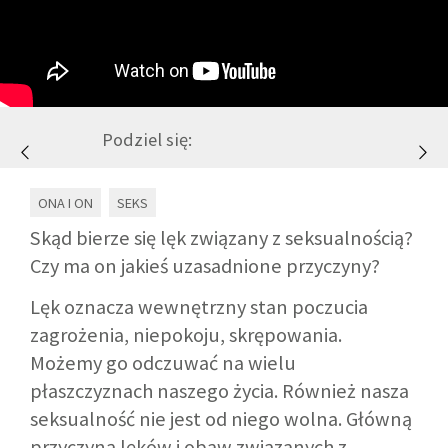
GALERIA
DRUŻYNA
Podziel się:
WESPRZYJ NAS
ONA I ON
SEKS
PARTNERZY
Skąd bierze się lęk związany z seksualnością?
Czy ma on jakieś uzasadnione przyczyny?
NEWSLETTER
Lęk oznacza wewnętrzny stan poczucia
zagrożenia, niepokoju, skrępowania.
DLA MEDIÓW
Możemy go odczuwać na wielu
płaszczyznach naszego życia. Również nasza
KONTAKT
seksualność nie jest od niego wolna. Główną
przyczyną lęków i obaw związanych z