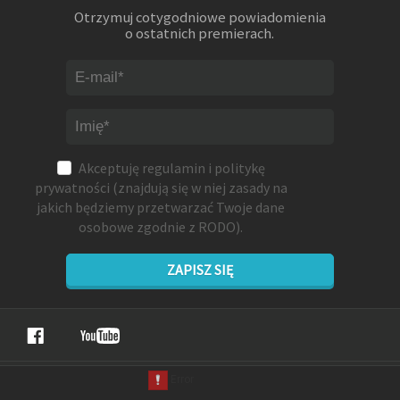
Otrzymuj cotygodniowe powiadomienia
o ostatnich premierach.
Akceptuję
regulamin
i
politykę
prywatności
(znajdują się w niej zasady na
jakich będziemy przetwarzać Twoje dane
osobowe zgodnie z RODO).
ZAPISZ SIĘ