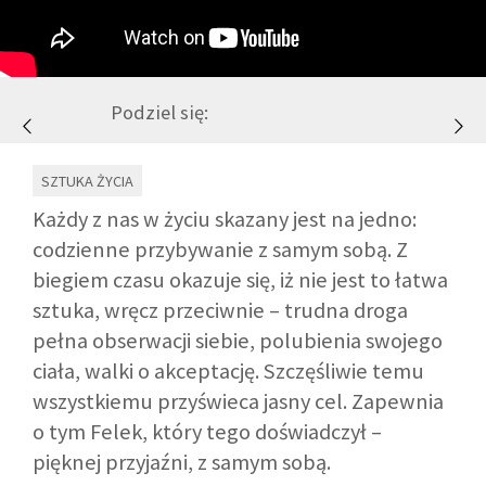
GALERIA
Podziel się:
DRUŻYNA
SZTUKA ŻYCIA
WESPRZYJ NAS
Każdy z nas w życiu skazany jest na jedno:
codzienne przybywanie z samym sobą. Z
PARTNERZY
biegiem czasu okazuje się, iż nie jest to łatwa
sztuka, wręcz przeciwnie – trudna droga
NEWSLETTER
pełna obserwacji siebie, polubienia swojego
ciała, walki o akceptację. Szczęśliwie temu
DLA MEDIÓW
wszystkiemu przyświeca jasny cel. Zapewnia
o tym Felek, który tego doświadczył –
KONTAKT
pięknej przyjaźni, z samym sobą.