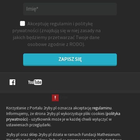
Akceptuję
regulamin
i
politykę
prywatności
(znajdują się w niej zasady na
jakich będziemy przetwarzać Twoje dane
osobowe zgodnie z RODO).
ZAPISZ SIĘ
Korzystanie z Portalu 2ryby.pl oznacza akceptację
regulaminu
.
Informujemy, że strona 2ryby.pl wykorzystuje pliki cookies (
polityka
prywatności
) - użytkownik może je w każdej chwili wyłączyć w
ustawieniach przeglądarki.
2ryby.pl oraz sklep.2ryby.pl działa w ramach Fundacji Mathesianum.