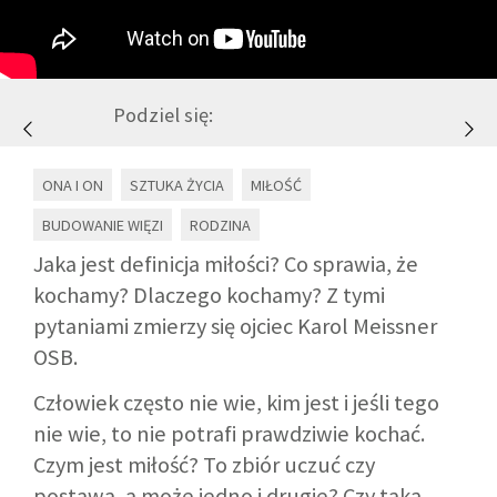
GALERIA
Podziel się:
DRUŻYNA
ONA I ON
SZTUKA ŻYCIA
MIŁOŚĆ
WESPRZYJ NAS
BUDOWANIE WIĘZI
RODZINA
PARTNERZY
Jaka jest definicja miłości? Co sprawia, że
kochamy? Dlaczego kochamy? Z tymi
pytaniami zmierzy się ojciec Karol Meissner
NEWSLETTER
OSB.
DLA MEDIÓW
Człowiek często nie wie, kim jest i jeśli tego
nie wie, to nie potrafi prawdziwie kochać.
KONTAKT
Czym jest miłość? To zbiór uczuć czy
postawa, a może jedno i drugie? Czy taką