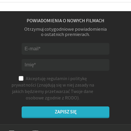
POWIADOMIENIA O NOWYCH FILMACH
Otrzymuj cotygodniowe powiadomienia
o ostatnich premierach.
Akceptuję
regulamin
i
politykę
prywatności
(znajdują się w niej zasady na
jakich będziemy przetwarzać Twoje dane
osobowe zgodnie z RODO).
ZAPISZ SIĘ