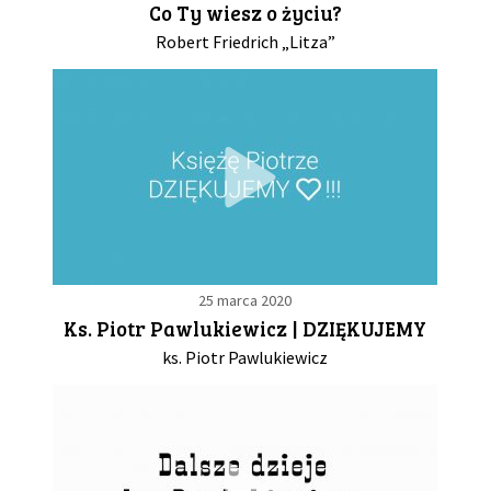
Co Ty wiesz o życiu?
Robert Friedrich „Litza”
GALERIA
DRUŻYNA
WESPRZYJ NAS
PARTNERZY
25 marca 2020
NEWSLETTER
Ks. Piotr Pawlukiewicz | DZIĘKUJEMY
ks. Piotr Pawlukiewicz
DLA MEDIÓW
KONTAKT