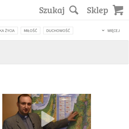
Szukaj
Sklep
KA ŻYCIA
MIŁOŚĆ
DUCHOWOŚĆ
WIĘCEJ
LOZOFIA
KULTURA
ŚWIĘCI
SEKS
IN VITRO