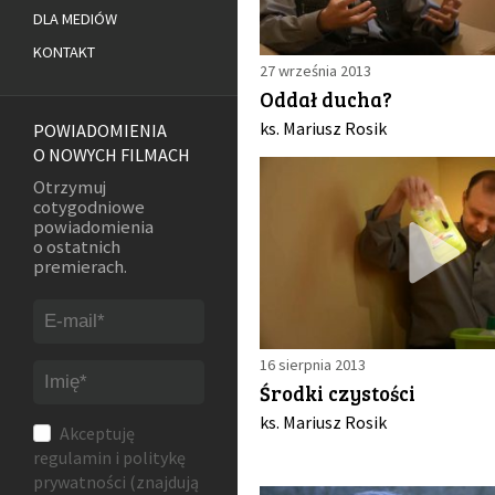
DLA MEDIÓW
KONTAKT
27 września 2013
Oddał ducha?
ks. Mariusz Rosik
POWIADOMIENIA
O NOWYCH FILMACH
Otrzymuj
cotygodniowe
powiadomienia
o ostatnich
premierach.
16 sierpnia 2013
Środki czystości
ks. Mariusz Rosik
Akceptuję
regulamin
i
politykę
prywatności
(znajdują