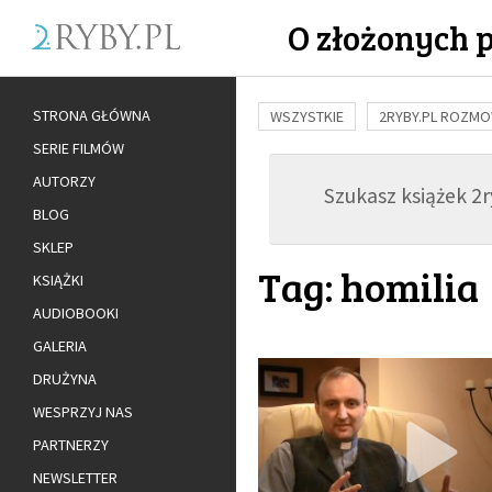
O złożonych 
STRONA GŁÓWNA
WSZYSTKIE
2RYBY.PL ROZM
SERIE FILMÓW
BUDOWANIE WIĘZI
RODZINA
AUTORZY
Szukasz książek 2ry
ADOPCJA
BLOG
SKLEP
Tag: homilia
KSIĄŻKI
AUDIOBOOKI
GALERIA
DRUŻYNA
WESPRZYJ NAS
PARTNERZY
NEWSLETTER