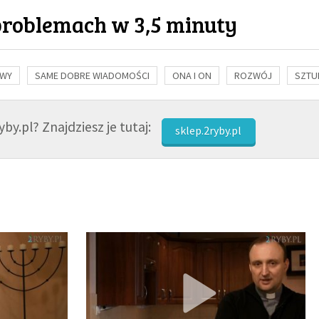
problemach w 3,5 minuty
OWY
SAME DOBRE WIADOMOŚCI
ONA I ON
ROZWÓJ
SZTU
NAUKA
BIBLIA
KOBIETA
MĘŻCZYZNA
RELIGIE
FI
by.pl? Znajdziesz je tutaj:
sklep.2ryby.pl