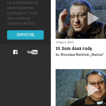
się w niej zasady na
jakich będziemy
przetwarzać Twoje
dane osobowe
zgodnie z RODO).
ZAPISZ SIĘ
10 lipca 2013
10. Sam dasz radę
ks. Mirosław Maliński „Malina"