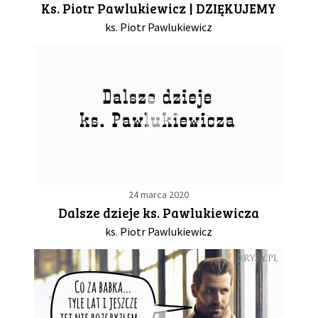
Ks. Piotr Pawlukiewicz | DZIĘKUJEMY
ks. Piotr Pawlukiewicz
GALERIA
DRUŻYNA
WESPRZYJ NAS
PARTNERZY
24 marca 2020
NEWSLETTER
Dalsze dzieje ks. Pawlukiewicza
ks. Piotr Pawlukiewicz
DLA MEDIÓW
KONTAKT