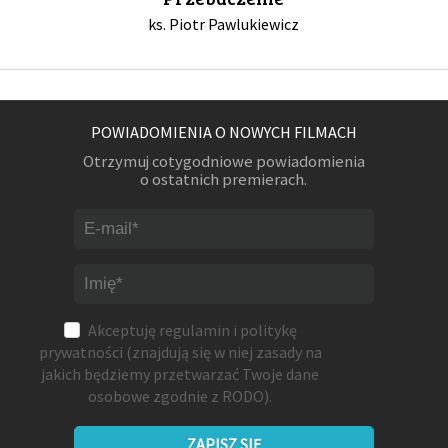
ks. Piotr Pawlukiewicz
POWIADOMIENIA O NOWYCH FILMACH
Otrzymuj cotygodniowe powiadomienia
o ostatnich premierach.
Akceptuję
regulamin
i
politykę
prywatności
(znajdują się w niej zasady na
jakich będziemy przetwarzać Twoje dane
osobowe zgodnie z RODO).
ZAPISZ SIĘ