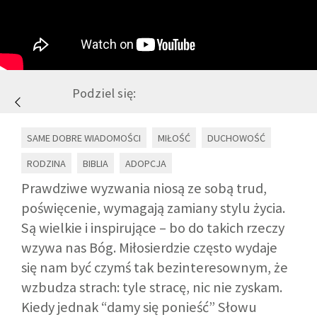
GALERIA
DRUŻYNA
Podziel się:
WESPRZYJ NAS
SAME DOBRE WIADOMOŚCI
MIŁOŚĆ
DUCHOWOŚĆ
RODZINA
BIBLIA
ADOPCJA
PARTNERZY
Prawdziwe wyzwania niosą ze sobą trud,
poświęcenie, wymagają zamiany stylu życia.
NEWSLETTER
Są wielkie i inspirujące – bo do takich rzeczy
wzywa nas Bóg. Miłosierdzie często wydaje
DLA MEDIÓW
się nam być czymś tak bezinteresownym, że
wzbudza strach: tyle stracę, nic nie zyskam.
KONTAKT
Kiedy jednak “damy się ponieść” Słowu