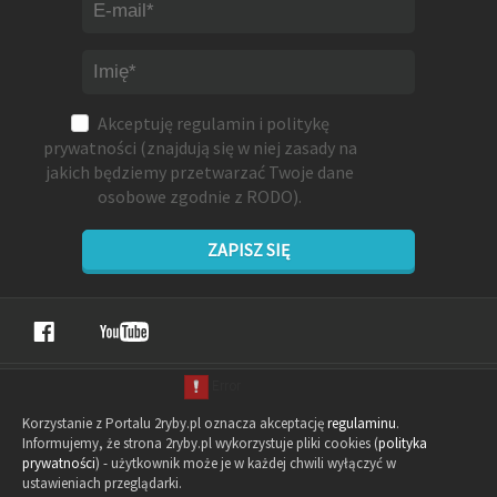
Akceptuję
regulamin
i
politykę
prywatności
(znajdują się w niej zasady na
jakich będziemy przetwarzać Twoje dane
osobowe zgodnie z RODO).
ZAPISZ SIĘ
Korzystanie z Portalu 2ryby.pl oznacza akceptację
regulaminu
.
Informujemy, że strona 2ryby.pl wykorzystuje pliki cookies (
polityka
prywatności
) - użytkownik może je w każdej chwili wyłączyć w
ustawieniach przeglądarki.