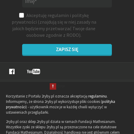
Akceptuję
regulamin
i
politykę
prywatności
(znajdują się w niej zasady na
jakich będziemy przetwarzać Twoje dane
osobowe zgodnie z RODO).
ZAPISZ SIĘ
Korzystanie z Portalu 2ryby.pl oznacza akceptację
regulaminu
.
Informujemy, że strona 2ryby.pl wykorzystuje pliki cookies (
polityka
prywatności
) - użytkownik może je w każdej chwili wyłączyć w
ustawieniach przeglądarki.
2ryby.pl oraz sklep.2ryby.pl działa w ramach Fundacji Mathesianum.
Wszystkie zyski ze sklepu 2ryby.pl są przeznaczone na cele statutowe
Fundacji Mathesianum. Działalność handlowa nie jest głównym celem