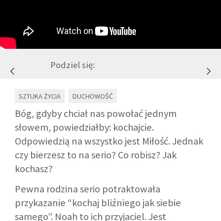
GALERIA
DRUŻYNA
Podziel się:
WESPRZYJ NAS
SZTUKA ŻYCIA
DUCHOWOŚĆ
Bóg, gdyby chciał nas powołać jednym
PARTNERZY
słowem, powiedziałby: kochajcie.
Odpowiedzią na wszystko jest Miłość. Jednak
NEWSLETTER
czy bierzesz to na serio? Co robisz? Jak
kochasz?
DLA MEDIÓW
Pewna rodzina serio potraktowała
przykazanie “kochaj bliźniego jak siebie
KONTAKT
samego”. Noah to ich przyjaciel. Jest