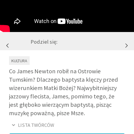
GALERIA
DRUŻYNA
Podziel się:
WESPRZYJ NAS
KULTURA
PARTNERZY
Co James Newton robił na Ostrowie
Tumskim? Dlaczego baptysta klęczy przed
wizerunkiem Matki Bożej? Najwybitniejszy
NEWSLETTER
jazzowy flecista, James, pomimo tego, że
jest głęboko wierzącym baptystą, pisząc
DLA MEDIÓW
muzykę poważną, pisze Msze.
KONTAKT
LISTA TWÓRCÓW