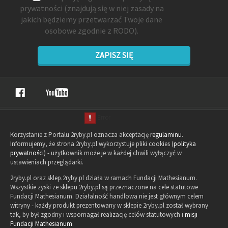
prywatności
(znajdują się w niej zasady na
jakich będziemy przetwarzać Twoje dane
osobowe zgodnie z RODO).
ZAPISZ SIĘ
Korzystanie z Portalu 2ryby.pl oznacza akceptację
regulaminu
.
Informujemy, że strona 2ryby.pl wykorzystuje pliki cookies (
polityka
prywatności
) - użytkownik może je w każdej chwili wyłączyć w
ustawieniach przeglądarki.
2ryby.pl oraz sklep.2ryby.pl działa w ramach Fundacji Mathesianum.
Wszystkie zyski ze sklepu 2ryby.pl są przeznaczone na cele statutowe
Fundacji Mathesianum. Działalność handlowa nie jest głównym celem
witryny - każdy produkt prezentowany w sklepie 2ryby.pl został wybrany
tak, by był zgodny i wspomagał realizację celów statutowych i
misji
Fundacji Mathesianum
.