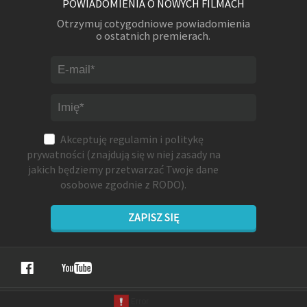
POWIADOMIENIA O NOWYCH FILMACH
Otrzymuj cotygodniowe powiadomienia
o ostatnich premierach.
Akceptuję
regulamin
i
politykę
prywatności
(znajdują się w niej zasady na
jakich będziemy przetwarzać Twoje dane
osobowe zgodnie z RODO).
ZAPISZ SIĘ