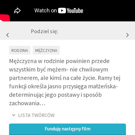
GALERIA
Podziel się:
DRUŻYNA
RODZINA
MĘŻCZYZNA
WESPRZYJ NAS
Mężczyzna w rodzinie powinien przede
wszystkim być mężem- nie chwilowym
PARTNERZY
partnerem, ale kimś na całe życie. Ramy tej
funkcji określa jasno przysięga małżeńska-
NEWSLETTER
determinując jego postawy i sposób
zachowania…
DLA MEDIÓW
LISTA TWÓRCÓW
KONTAKT
Funduję następny film