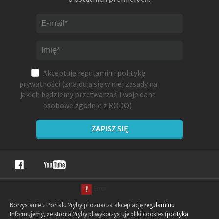
Akceptuję
regulamin
i
politykę
prywatności
(znajdują się w niej zasady na
jakich będziemy przetwarzać Twoje dane
osobowe zgodnie z RODO).
ZAPISZ SIĘ
Korzystanie z Portalu 2ryby.pl oznacza akceptację
regulaminu
.
Informujemy, że strona 2ryby.pl wykorzystuje pliki cookies (
polityka