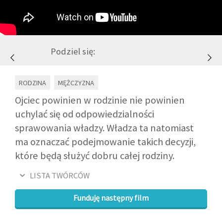
GALERIA
Podziel się:
DRUŻYNA
RODZINA
MĘŻCZYZNA
WESPRZYJ NAS
Ojciec powinien w rodzinie nie powinien
uchylać się od odpowiedzialności
PARTNERZY
sprawowania władzy. Władza ta natomiast
ma oznaczać podejmowanie takich decyzji,
NEWSLETTER
które będą służyć dobru całej rodziny.
DLA MEDIÓW
LISTA TWÓRCÓW
Funduję następny film
KONTAKT