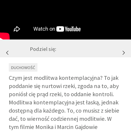
GALERIA
DRUŻYNA
Podziel się:
WESPRZYJ NAS
DUCHOWOŚĆ
PARTNERZY
Czym jest modlitwa kontemplacyjna? To jak
poddanie się nurtowi rzeki, zgoda na to, aby
NEWSLETTER
poniósł cię prąd rzeki, to oddanie kontroli.
Modlitwa kontemplacyjna jest łaską, jednak
DLA MEDIÓW
dostępną dla każdego. To, co musisz z siebie
dać, to wierność codziennej modlitwie. W
KONTAKT
tym filmie Monika i Marcin Gajdowie