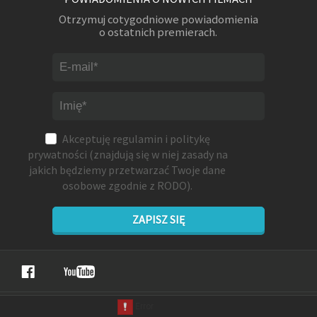
Otrzymuj cotygodniowe powiadomienia
o ostatnich premierach.
Akceptuję
regulamin
i
politykę
prywatności
(znajdują się w niej zasady na
jakich będziemy przetwarzać Twoje dane
osobowe zgodnie z RODO).
ZAPISZ SIĘ