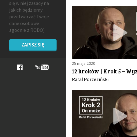
się w niej zasady na
jakich będziemy
przetwarzać Twoje
dane osobowe
zgodnie z RODO).
ZAPISZ SIĘ
25 maja 2020
12 kroków | Krok 5 – Wy
Rafał Porzeziński