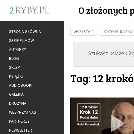
O złożonych 
STRONA GŁÓWNA
WSZYSTKIE
2RYBY.PL ROZM
SERIE FILMÓW
BUDOWANIE WIĘZI
RODZINA
AUTORZY
Szukasz książek 2ry
ADOPCJA
BLOG
SKLEP
Tag: 12 krok
KSIĄŻKI
AUDIOBOOKI
GALERIA
DRUŻYNA
WESPRZYJ NAS
PARTNERZY
NEWSLETTER