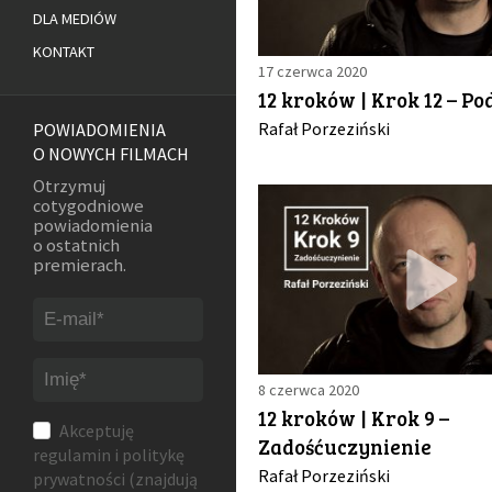
DLA MEDIÓW
KONTAKT
17 czerwca 2020
12 kroków | Krok 12 – Pod
Rafał Porzeziński
POWIADOMIENIA
O NOWYCH FILMACH
Otrzymuj
cotygodniowe
powiadomienia
o ostatnich
premierach.
8 czerwca 2020
12 kroków | Krok 9 –
Akceptuję
Zadośćuczynienie
regulamin
i
politykę
Rafał Porzeziński
prywatności
(znajdują