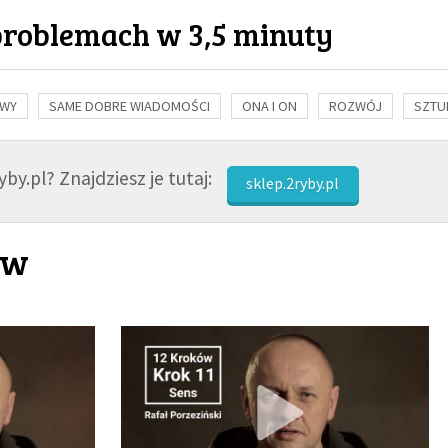
problemach w 3,5 minuty
OWY
SAME DOBRE WIADOMOŚCI
ONA I ON
ROZWÓJ
SZTU
NAUKA
BIBLIA
KOBIETA
MĘŻCZYZNA
RELIGIE
FI
by.pl? Znajdziesz je tutaj:
sklep.2ryby.pl
ów